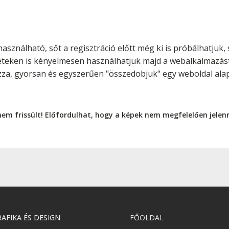
asználható, sőt a regisztráció előtt még ki is próbálhatjuk
leteken is kényelmesen használhatjuk majd a webalkalmazást
zza, gyorsan és egyszerűen "összedobjuk" egy weboldal alapj
nem frissült! Előfordulhat, hogy a képek nem megfelelően jele
AFIKA ÉS DESIGN
FŐOLDAL