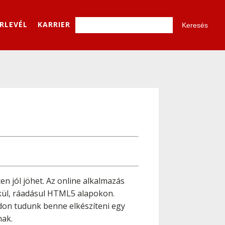
ÍRLEVÉL
KARRIER
en jól jöhet. Az online alkalmazás
lkül, ráadásul HTML5 alapokon.
don tudunk benne elkészíteni egy
nak.