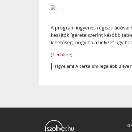
A program ingyenes regisztrációval h
készítők ígérete szerint később tab
lehetőség, hogy ha a helyzet úgy ho
(
Techline
)
Figyelem! A tartalom legalább 2 éve 
GR