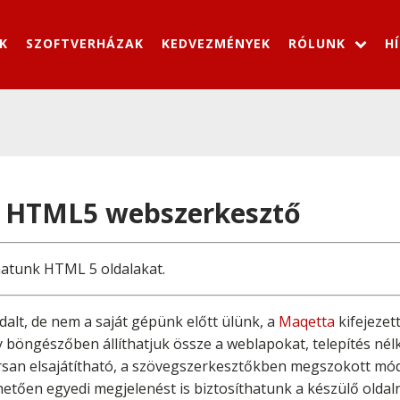
K
SZOFTVERHÁZAK
KEDVEZMÉNYEK
RÓLUNK
H
e HTML5 webszerkesztő
atunk HTML 5 oldalakat.
lt, de nem a saját gépünk előtt ülünk, a
Maqetta
kifejezett
y böngészőben állíthatjuk össze a weblapokat, telepítés né
rsan elsajátítható, a szövegszerkesztőkben megszokott mó
etően egyedi megjelenést is biztosíthatunk a készülő oldal