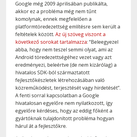
Google még 2009 áprilisában publikálta,
akkor ez a probléma még nem tűnt
komolynak, ennek megfelelően a
platformtöredezettség említésre sem került a
feltételek között.
Az új szöveg viszont a
következő sorokat tartalmazza
: “Beleegyezel
abba, hogy nem teszel semmi olyat, ami az
Android töredezettségéhez vezet vagy azt
eredményezi, beleértve (de nem kizárólag) a
hivatalos SDK-ból származtatott
fejlesztőkészletek létrehozásában való
közreműködést, terjesztését vagy hirdetését”.
A fenti sorral kapcsolatban a Google
hivatalosan egyelőre nem nyilatkozott, így
egyelőre kérdéses, hogy az eddig főként a
gyártóknak tulajdonított probléma hogyan
hárul át a fejlesztőkre.