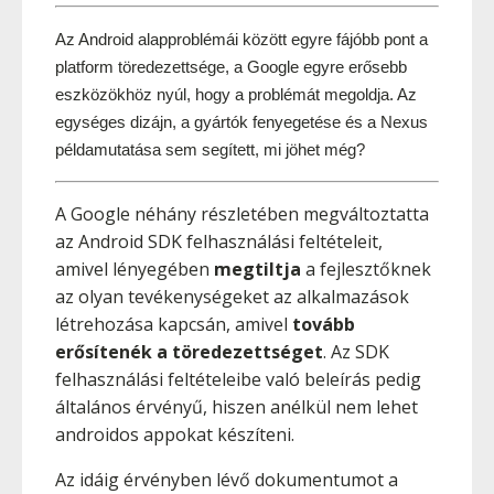
Az Android alapproblémái között egyre fájóbb pont a 
platform töredezettsége, a Google egyre erősebb 
eszközökhöz nyúl, hogy a problémát megoldja. Az 
egységes dizájn, a gyártók fenyegetése és a Nexus 
példamutatása sem segített, mi jöhet még?
A Google néhány részletében megváltoztatta
az Android SDK felhasználási feltételeit,
amivel lényegében
megtiltja
a fejlesztőknek
az olyan tevékenységeket az alkalmazások
létrehozása kapcsán, amivel
tovább
erősítenék a töredezettséget
. Az SDK
felhasználási feltételeibe való beleírás pedig
általános érvényű, hiszen anélkül nem lehet
androidos appokat készíteni.
Az idáig érvényben lévő dokumentumot a