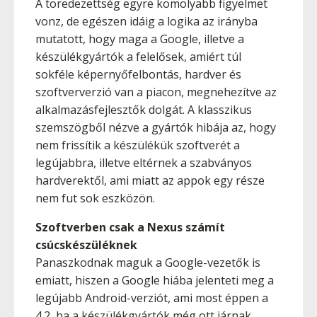
A töredezettség egyre komolyabb figyelmet
vonz, de egészen idáig a logika az irányba
mutatott, hogy maga a Google, illetve a
készülékgyártók a felelősek, amiért túl
sokféle képernyőfelbontás, hardver és
szoftververzió van a piacon, megnehezítve az
alkalmazásfejlesztők dolgát. A klasszikus
szemszögből nézve a gyártók hibája az, hogy
nem frissítik a készülékük szoftverét a
legújabbra, illetve eltérnek a szabványos
hardverektől, ami miatt az appok egy része
nem fut sok eszközön.
Szoftverben csak a Nexus számít
csúcskészüléknek
Panaszkodnak maguk a Google-vezetők is
emiatt, hiszen a Google hiába jelenteti meg a
legújabb Android-verziót, ami most éppen a
4.2, ha a készülékgyártók még ott járnak,