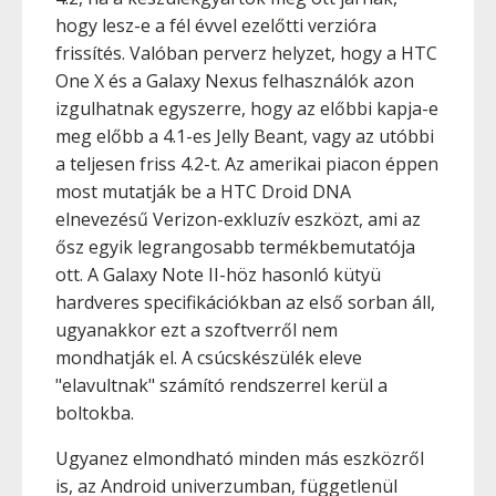
hogy lesz-e a fél évvel ezelőtti verzióra
frissítés. Valóban perverz helyzet, hogy a HTC
One X és a Galaxy Nexus felhasználók azon
izgulhatnak egyszerre, hogy az előbbi kapja-e
meg előbb a 4.1-es Jelly Beant, vagy az utóbbi
a teljesen friss 4.2-t. Az amerikai piacon éppen
most mutatják be a HTC Droid DNA
elnevezésű Verizon-exkluzív eszközt, ami az
ősz egyik legrangosabb termékbemutatója
ott. A Galaxy Note II-höz hasonló kütyü
hardveres specifikációkban az első sorban áll,
ugyanakkor ezt a szoftverről nem
mondhatják el. A csúcskészülék eleve
"elavultnak" számító rendszerrel kerül a
boltokba.
Ugyanez elmondható minden más eszközről
is, az Android univerzumban, függetlenül