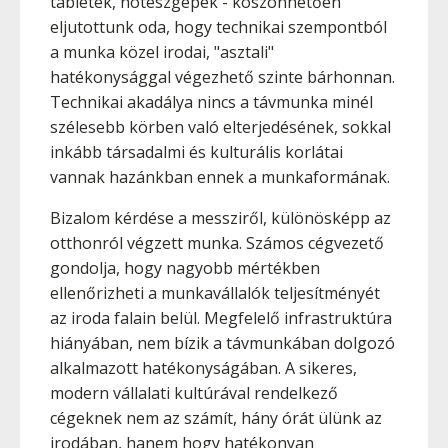
tabletek, noteszgépek - köszönhetően
eljutottunk oda, hogy technikai szempontból
a munka közel irodai, "asztali"
hatékonysággal végezhető szinte bárhonnan.
Technikai akadálya nincs a távmunka minél
szélesebb körben való elterjedésének, sokkal
inkább társadalmi és kulturális korlátai
vannak hazánkban ennek a munkaformának.
Bizalom kérdése a messziről, különösképp az
otthonról végzett munka. Számos cégvezető
gondolja, hogy nagyobb mértékben
ellenőrizheti a munkavállalók teljesítményét
az iroda falain belül. Megfelelő infrastruktúra
hiányában, nem bízik a távmunkában dolgozó
alkalmazott hatékonyságában. A sikeres,
modern vállalati kultúrával rendelkező
cégeknek nem az számít, hány órát ülünk az
irodában, hanem hogy hatékonyan