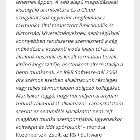
lehetnek éppen. A web alapú megoldásokat
kiszolgáló architektúra és a Cloud
szolgáltatások egyaránt megfelelnek a
távmunka által támasztott funkcionális és
biztonsági követelményeknek, segítségükkel
könnyebben rendszerbe szervezhető a cég
működése a központi iroda falain túl is: az
általunk használt és kínált formában bevált,
kitűnő kiegészítője, esetenként alternatívája a
benti munkának. Az R&R Software-nél 2008
óta számos esetben alkalmazunk részleges
vagy teljes távmunkában dolgozó kollégákat.
Munkakör függő, hogy hol milyen arányban
tudunk távmunkát alkalmazni. Tapasztalatom
szerint ez semmiféle kockázatot nem rejt
magában munka szempontjából, ugyanakkor
költséget és időt spórolunk”
– mondta
Rozenberszki Zsolt, az R&R Software