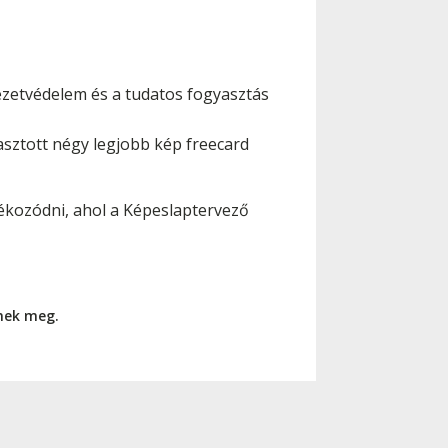
ezetvédelem és a tudatos fogyasztás
asztott négy legjobb kép freecard
jékozódni, ahol a Képeslaptervező
nnek meg.