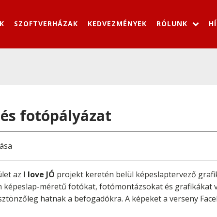
K
SZOFTVERHÁZAK
KEDVEZMÉNYEK
RÓLUNK
H
- és fotópályázat
tása
let az
I love JÓ
projekt keretén belül képeslaptervező grafik
 képeslap-méretű fotókat, fotómontázsokat és grafikákat v
sztönzőleg hatnak a befogadókra. A képeket a verseny Facebo