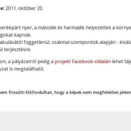
e:
2011. október 20.
kerékpárt nyer, a második és harmadik helyezettek a körny
agokat kapnak.
lakulásától függetlenül, szakmai szempontok alapján - kivál
 terjesztésre.
n, a pályázatról pedig a
projekt Facebook-oldalán
lehet tá
zat is megtalálható.
nem frissült! Előfordulhat, hogy a képek nem megfelelően jele