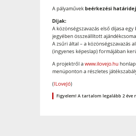
A pályaművek
beérkezési határidej
Díjak:
A közönségszavazás első díjasa egy 
jegyében összeállított ajándékcsom
A zsűri által – a közönségszavazás a
(ingyenes képeslap) formájában kerül
A projektről a
www.ilovejo.hu
honlapo
menüponton a részletes játékszabály
(
ILoveJó
)
Figyelem! A tartalom legalább 2 éve 