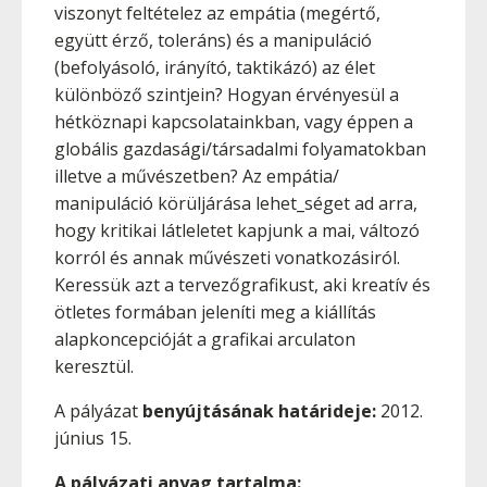
viszonyt feltételez az empátia (megértő,
együtt érző, toleráns) és a manipuláció
(befolyásoló, irányító, taktikázó) az élet
különböző szintjein? Hogyan érvényesül a
hétköznapi kapcsolatainkban, vagy éppen a
globális gazdasági/társadalmi folyamatokban
illetve a művészetben? Az empátia/
manipuláció körüljárása lehet_séget ad arra,
hogy kritikai látleletet kapjunk a mai, változó
korról és annak művészeti vonatkozásiról.
Keressük azt a tervezőgrafikust, aki kreatív és
ötletes formában jeleníti meg a kiállítás
alapkoncepcióját a grafikai arculaton
keresztül.
A pályázat
benyújtásának határideje:
2012.
június 15.
A pályázati anyag tartalma: