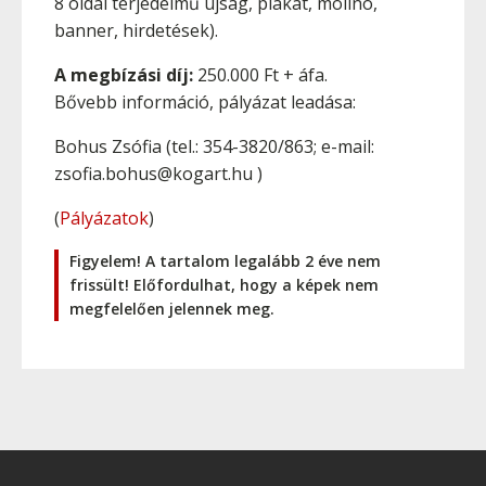
8 oldal terjedelmű újság, plakát, molinó,
banner, hirdetések).
A megbízási díj:
250.000 Ft + áfa.
Bővebb információ, pályázat leadása:
Bohus Zsófia (tel.: 354-3820/863; e-mail:
zsofia.bohus@kogart.hu )
(
Pályázatok
)
Figyelem! A tartalom legalább 2 éve nem
frissült! Előfordulhat, hogy a képek nem
megfelelően jelennek meg.