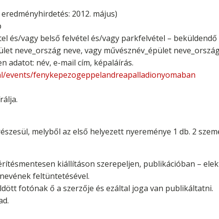
ó eredményhirdetés: 2012. május)
p
tel és/vagy belső felvétel és/vagy parkfelvétel – beküldendő
pület neve_ország neve, vagy művésznév_épület neve_orszá
en adatot: név, e-mail cím, képaláírás.
al/events/fenykepezogeppelandreapalladionyomaban
álja.
észesül, melyből az első helyezett nyereménye 1 db. 2 szemé
érítésmentesen kiállításon szerepeljen, publikációban – ele
nevének feltüntetésével.
ldött fotónak ő a szerzője és ezáltal joga van publikáltatni.
ad.