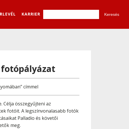
ÍRLEVÉL
KARRIER
fotópályázat
 nyomában” címmel
. Célja összegyűjteni az
tek fotóit. A legszínvonalasabb fotók
ásaikat Palladio és követői
hetők meg.