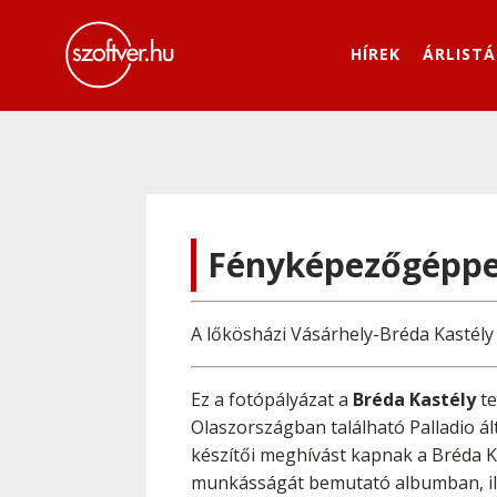
HÍREK
ÁRLISTÁ
Fényképezőgéppel
A lőkösházi Vásárhely-Bréda Kastél
Ez a fotópályázat a
Bréda Kastély
te
Olaszországban található Palladio ált
készítői meghívást kapnak a Bréda K
munkásságát bemutató albumban, illet