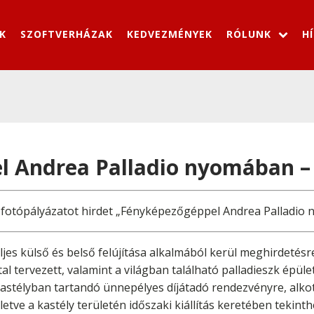
K
SZOFTVERHÁZAK
KEDVEZMÉNYEK
RÓLUNK
H
 Andrea Palladio nyomában – 
y fotópályázatot hirdet „Fényképezőgéppel Andrea Palladio
ljes külső és belső felújítása alkalmából kerül meghirdetésre
al tervezett, valamint a világban található palladieszk épüle
astélyban tartandó ünnepélyes díjátadó rendezvényre, alkot
ve a kastély területén időszaki kiállítás keretében tekint