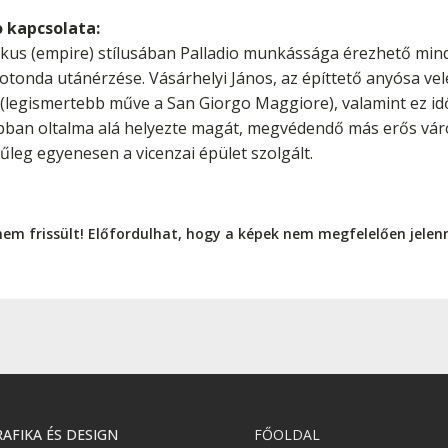
o kapcsolata:
tikus (empire) stílusában Palladio munkássága érezhető min
tonda utánérzése. Vásárhelyi János, az építtető anyósa velen
 (legismertebb műve a San Giorgo Maggiore), valamint ez idő
abban oltalma alá helyezte magát, megvédendő más erős váro
nűleg egyenesen a vicenzai épület szolgált.
nem frissült! Előfordulhat, hogy a képek nem megfelelően jele
AFIKA ÉS DESIGN
FŐOLDAL