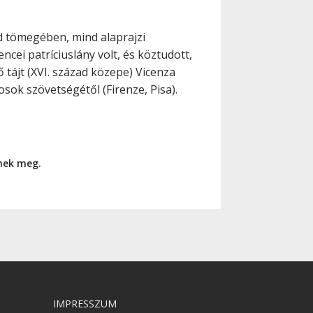
d tömegében, mind alaprajzi
cei patríciuslány volt, és köztudott,
 tájt (XVI. század közepe) Vicenza
sok szövetségétől (Firenze, Pisa).
nnek meg.
IMPRESSZUM