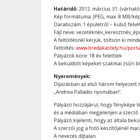
Határidő:
2012. március 31. (várhat
Kép formátuma: JPEG, max. 8 MB/ké
Darabszám: 1 épületről – külső felvé
Fájl neve: vezetéknév_keresztnév_é
A feltöltésnél kérjük, töltsön ki mind
Feltöltés:
www.bredakastely.hu/port
Pályázók köre: 18 év felettiek
A beküldött képeket szakmai zsűri bír
Nyeremények:
Díjazásban az első három helyezett r
„Andrea Palladio nyomában”.
Pályázó hozzájárul, hogy fényképe t
és a médiában megjelenjen a szerző 
Pályázó kijelenti, hogy az általa bekü
A szerzői jog a fotó készítőjénél mar
A nevezés díjtalan.