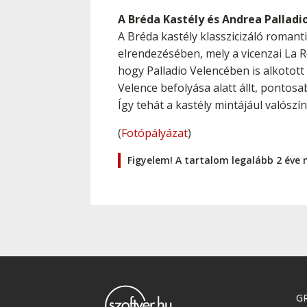
A Bréda Kastély és Andrea Palladi
A Bréda kastély klasszicizáló roman
elrendezésében, mely a vicenzai La Ro
hogy Palladio Velencében is alkotott
Velence befolyása alatt állt, pontos
Így tehát a kastély mintájául valószí
(
Fotópályázat
)
Figyelem! A tartalom legalább 2 éve 
GR