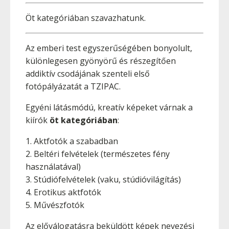
Öt kategóriában szavazhatunk.
Az emberi test egyszerűségében bonyolult,
különlegesen gyönyörű és részegítően
addiktív csodájának szenteli első
fotópályázatát a TZIPAC.
Egyéni látásmódú, kreatív képeket várnak a
kiírók
öt kategóriában
:
1. Aktfotók a szabadban
2. Beltéri felvételek (természetes fény
használatával)
3. Stúdiófelvételek (vaku, stúdióvilágítás)
4. Erotikus aktfotók
5. Művészfotók
Az előválogatásra beküldött képek nevezési