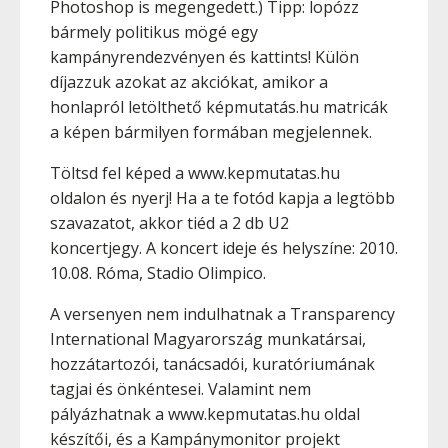
Photoshop is megengedett.) Tipp: lopózz
bármely politikus mögé egy
kampányrendezvényen és kattints! Külön
díjazzuk azokat az akciókat, amikor a
honlapról letölthető képmutatás.hu matricák
a képen bármilyen formában megjelennek.
Töltsd fel képed a www.kepmutatas.hu
oldalon és nyerj! Ha a te fotód kapja a legtöbb
szavazatot, akkor tiéd a 2 db U2
koncertjegy. A koncert ideje és helyszíne: 2010.
10.08. Róma, Stadio Olimpico.
A versenyen nem indulhatnak a Transparency
International Magyarország munkatársai,
hozzátartozói, tanácsadói, kuratóriumának
tagjai és önkéntesei. Valamint nem
pályázhatnak a www.kepmutatas.hu oldal
készítői, és a Kampánymonitor projekt