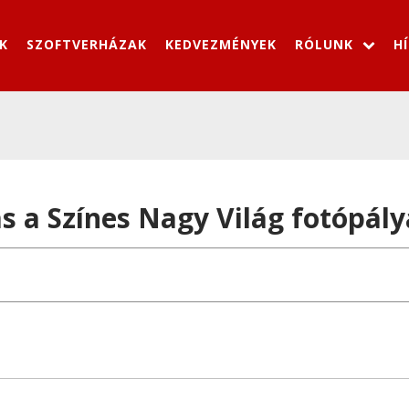
K
SZOFTVERHÁZAK
KEDVEZMÉNYEK
RÓLUNK
H
ás a Színes Nagy Világ fotópál