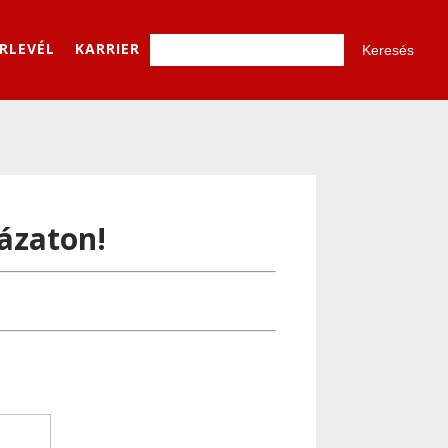
ÍRLEVÉL
KARRIER
yázaton!