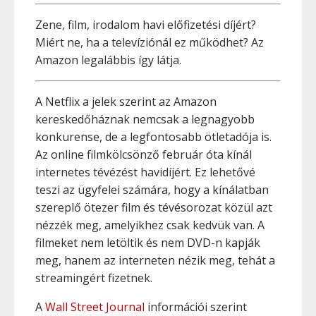
Zene, film, irodalom havi előfizetési díjért?
Miért ne, ha a televíziónál ez működhet? Az
Amazon legalábbis így látja.
A Netflix a jelek szerint az Amazon
kereskedőháznak nemcsak a legnagyobb
konkurense, de a legfontosabb ötletadója is.
Az online filmkölcsönző február óta kínál
internetes tévézést havidíjért. Ez lehetővé
teszi az ügyfelei számára, hogy a kínálatban
szereplő ötezer film és tévésorozat közül azt
nézzék meg, amelyikhez csak kedvük van. A
filmeket nem letöltik és nem DVD-n kapják
meg, hanem az interneten nézik meg, tehát a
streamingért fizetnek.
A
Wall Street Journal
információi szerint