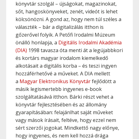
könyvtár szolgál – újságokat, magazinokat,
sőt, hangoskönyveket, zenét, videót is lehet
kölcsönözni. A gond az, hogy nem túl széles a
választék – bár a digitalizálás itthon is
gőzerővel folyik. A Petőfi Irodalmi Múzeum
önálló honlapja, a
Digitális Irodalmi Akadémia
(DIA)
1998 tavasza óta menti át a legújabbkori
és kortárs magyar irodalom kiemelkedő
alkotásait a digitális korba – és teszi ingyen
hozzáférhetővé a műveket. A DIA mellett
a
Magyar Elektronikus Könyvtár
fejlődött a
másik legismertebb ingyenes e-book
szolgáltatásává itthon. Bárki részt vehet a
könyvtár fejlesztésében és az állomány
gyarapításában: felajánlhat saját műveket
vagy mások írásait, feltéve, hogy ezzel nem
sért szerzői jogokat. Mindkettő nagy előnye,
hogy ingyenes, és nem kell hozzá drága