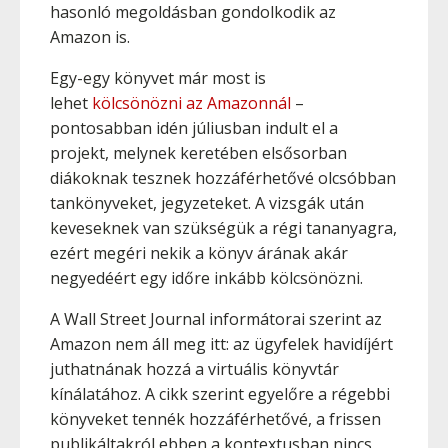
hasonló megoldásban gondolkodik az
Amazon is.
Egy-egy könyvet már most is
lehet
kölcsönözni az Amazonnál
–
pontosabban idén júliusban indult el a
projekt, melynek keretében elsősorban
diákoknak tesznek hozzáférhetővé olcsóbban
tankönyveket, jegyzeteket. A vizsgák után
keveseknek van szükségük a régi tananyagra,
ezért megéri nekik a könyv árának akár
negyedéért egy időre inkább kölcsönözni.
A Wall Street Journal informátorai szerint az
Amazon nem áll meg itt: az ügyfelek havidíjért
juthatnának hozzá a virtuális könyvtár
kínálatához. A cikk szerint egyelőre a régebbi
könyveket tennék hozzáférhetővé, a frissen
publikáltakról ebben a kontextusban nincs