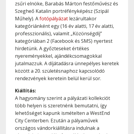
zsűri elnöke, Barabás Márton festőművész és
Szegheő Katalin portréfényképész (Szipál
Műhely). A
fotópályázat
lezárultakor
kategóriánként egy (16 év alatti, 17 év alatti,
professzionális), valamit „Közönségdíj”
kategóriában 2 (Facebook és SMS) nyertest
hirdetünk. A győzteseket értékes
nyereményekkel, ajándékcsomagokkal
jutalmazzuk. A díjátadásra ünnepélyes keretek
között a 20. születésnaphoz kapcsolódó
rendezvények keretein belül kerül sor.
Kiállítás:
A hagyomány szerint a pályázati kollekciót
több helyen is szeretnénk bemutatni, így
lehetőséget kapunk ismételten a WestEnd
City Centerben. Ezután a pályaművek
országos vándorkiállításra indulnak a