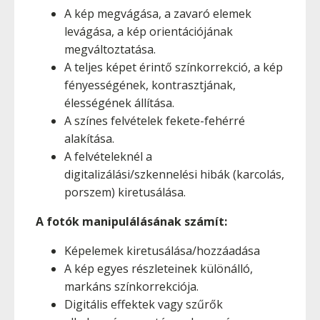
A kép megvágása, a zavaró elemek
levágása, a kép orientációjának
megváltoztatása.
A teljes képet érintő színkorrekció, a kép
fényességének, kontrasztjának,
élességének állítása.
A színes felvételek fekete-fehérré
alakítása.
A felvételeknél a
digitalizálási/szkennelési hibák (karcolás,
porszem) kiretusálása.
A fotók manipulálásának számít:
Képelemek kiretusálása/hozzáadása
A kép egyes részleteinek különálló,
markáns színkorrekciója.
Digitális effektek vagy szűrők