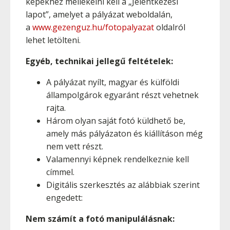
képekhez mellékelni kell a „Jelentkezési
lapot”, amelyet a pályázat weboldalán,
a
www.gezenguz.hu/fotopalyazat
oldalról
lehet letölteni.
Egyéb, technikai jellegű feltételek:
A pályázat nyílt, magyar és külföldi
állampolgárok egyaránt részt vehetnek
rajta.
Három olyan saját fotó küldhető be,
amely más pályázaton és kiállításon még
nem vett részt.
Valamennyi képnek rendelkeznie kell
címmel.
Digitális szerkesztés az alábbiak szerint
engedett:
Nem számít a fotó manipulálásnak: