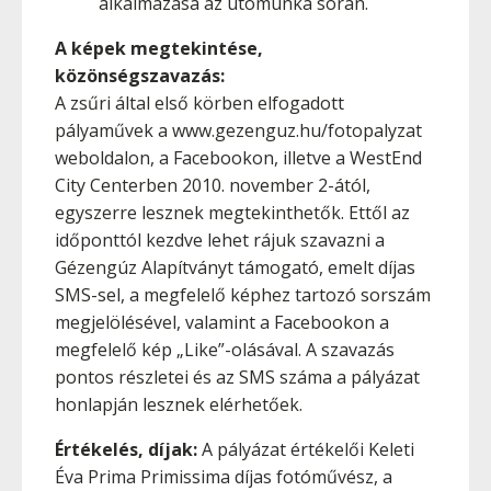
alkalmazása az utómunka során.
A képek megtekintése,
közönségszavazás:
A zsűri által első körben elfogadott
pályaművek a www.gezenguz.hu/fotopalyzat
weboldalon, a Facebookon, illetve a WestEnd
City Centerben 2010. november 2-ától,
egyszerre lesznek megtekinthetők. Ettől az
időponttól kezdve lehet rájuk szavazni a
Gézengúz Alapítványt támogató, emelt díjas
SMS-sel, a megfelelő képhez tartozó sorszám
megjelölésével, valamint a Facebookon a
megfelelő kép „Like”-olásával. A szavazás
pontos részletei és az SMS száma a pályázat
honlapján lesznek elérhetőek.
Értékelés, díjak:
A pályázat értékelői Keleti
Éva Prima Primissima díjas fotóművész, a