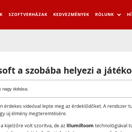
K
SZOFTVERHÁZAK
KEDVEZMÉNYEK
RÓLUNK
H
soft a szobába helyezi a játék
x nagy dobása.
en érdekes videóval lepte meg az érdeklődőket. A rendszer 
i egy új élmény megteremtésére.
a kijelzőre volt szorítva, de az
IllumiRoom
technológiával t