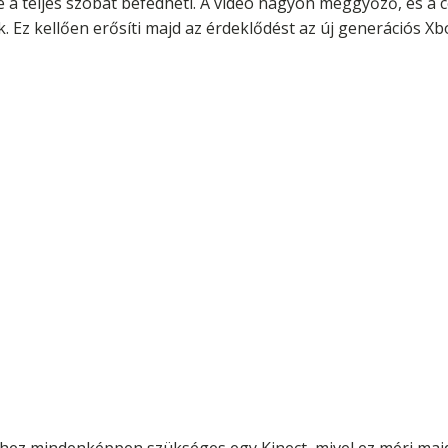
 a teljes szobát befedheti. A videó nagyon meggyőző, és a cé
k. Ez kellően erősíti majd az érdeklődést az új generációs Xb