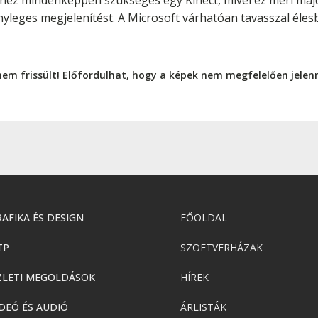
hez mindenképpen szükséges egy Kinect, mivel ez méri majd 
tényleges megjelenítést. A Microsoft várhatóan tavasszal éle
nem frissült! Előfordulhat, hogy a képek nem megfelelően jele
AFIKA ÉS DESIGN
FŐOLDAL
TP
SZOFTVERHÁZAK
ZLETI MEGOLDÁSOK
HÍREK
DEÓ ÉS AUDIÓ
ÁRLISTÁK