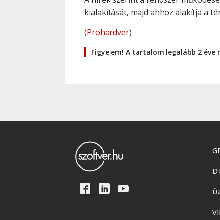
A hírek szerint a rendszer működésé
kialakítását, majd ahhoz alakítja a 
(
Prohardver
)
Figyelem! A tartalom legalább 2 éve 
GR
D
Ü
VI