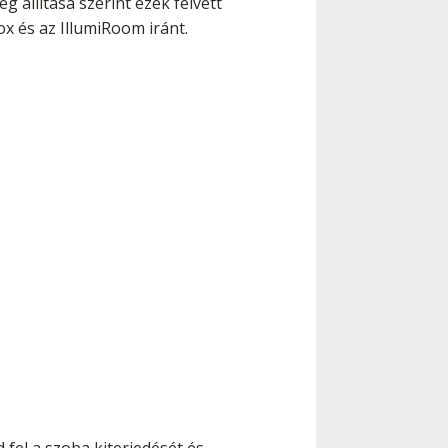
g állítása szerint ezek felvett
ox és az IllumiRoom iránt.