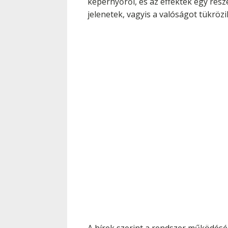
képernyőről, és az effektek egy része
jelenetek, vagyis a valóságot tükrözi