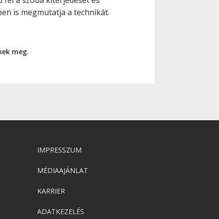
fel a szoba kiterjedését és
sben is megmutatja a technikát.
nnek meg.
IMPRESSZUM
MÉDIAAJÁNLAT
KARRIER
ADATKEZELÉS