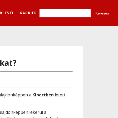
ÍRLEVÉL
KARRIER
okat?
tulajdonképpen a
Kinectben
letett
ulajdonképpen lekerül a