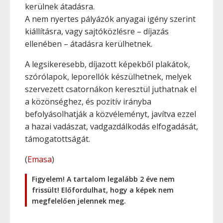
kerülnek átadásra.
A nem nyertes pályázók anyagai igény szerint
kiállításra, vagy sajtóközlésre – díjazás
ellenében – átadásra kerülhetnek.
A legsikeresebb, díjazott képekből plakátok,
szórólapok, leporellók készülhetnek, melyek
szervezett csatornákon keresztül juthatnak el
a közönséghez, és pozitív irányba
befolyásolhatják a közvéleményt, javítva ezzel
a hazai vadászat, vadgazdálkodás elfogadását,
támogatottságát.
(
Emasa
)
Figyelem! A tartalom legalább 2 éve nem
frissült! Előfordulhat, hogy a képek nem
megfelelően jelennek meg.