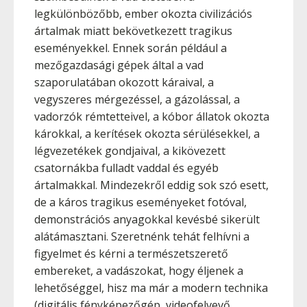
legkülönbözőbb, ember okozta civilizációs
ártalmak miatt bekövetkezett tragikus
eseményekkel. Ennek során például a
mezőgazdasági gépek által a vad
szaporulatában okozott káraival, a
vegyszeres mérgezéssel, a gázolással, a
vadorzók rémtetteivel, a kóbor állatok okozta
károkkal, a kerítések okozta sérülésekkel, a
légvezetékek gondjaival, a kikövezett
csatornákba fulladt vaddal és egyéb
ártalmakkal. Mindezekről eddig sok szó esett,
de a káros tragikus eseményeket fotóval,
demonstrációs anyagokkal kevésbé sikerült
alátámasztani. Szeretnénk tehát felhívni a
figyelmet és kérni a természetszerető
embereket, a vadászokat, hogy éljenek a
lehetőséggel, hisz ma már a modern technika
(digitális fényképezőgép, videofelvevő,