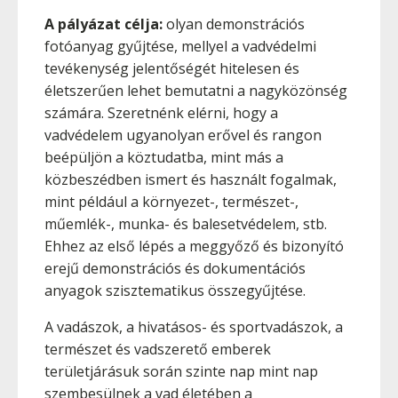
A pályázat célja:
olyan demonstrációs
fotóanyag gyűjtése, mellyel a vadvédelmi
tevékenység jelentőségét hitelesen és
életszerűen lehet bemutatni a nagyközönség
számára. Szeretnénk elérni, hogy a
vadvédelem ugyanolyan erővel és rangon
beépüljön a köztudatba, mint más a
közbeszédben ismert és használt fogalmak,
mint például a környezet-, természet-,
műemlék-, munka- és balesetvédelem, stb.
Ehhez az első lépés a meggyőző és bizonyító
erejű demonstrációs és dokumentációs
anyagok szisztematikus összegyűjtése.
A vadászok, a hivatásos- és sportvadászok, a
természet és vadszerető emberek
területjárásuk során szinte nap mint nap
szembesülnek a vad életében a