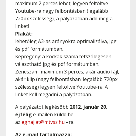
maximum 2 perces lehet, legyen feltöltve
Youtube-ra nagy felbontásban (legalább
720px szélesség), a pályázatban add meg a
linket!
Plakát:
lehetőleg A3-as arányokra optimalizálva, jpg
és pdf formátumban.
Képregény: a kockák száma tetszőlegesen
választható jpg és pdf formátumban.
Zeneszám: maximum 3 perces, akár audio fájl,
akár klip (nagy felbontásban; legalább 720px
szélesség) legyen feltöltve Youtube-ra. A
linket kell megadni a pályázatban.
A pályázatot legkésőbb
2012. január 20.
éjfélig
e-mailen küldd be
az
eghajlat@mtvsz.hu
–ra.
Az e-mail tartalmazza: