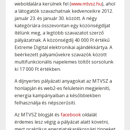
weboldalára kerülnek fel (
www.mtvsz.hu
), ahol
a látogatók szavazhatnak kedvenceikre 2012.
január 23. és január 30. között. A négy
kategóriára összevontan egy közönségdíjat
ítélünk meg, a legtöbb szavazatot szerző
pályázatnak. A közönségdíj 40 000 Ft értékű
Extreme Digital elektronikai ajándékkártya. A
beérkezett pályaművekre szavazók között
multifunkcionális napelemes töltőt sorsolunk
ki 17 000 Ft értékben.
A díjnyertes pályázati anyagokat az MTVSZ a
honlapján és web2-es felületein megjeleníti,
energia kampányaiban a későbbiekben
felhasználja és népszerűsíti.
Az MTVSZ blogját és
facebook
oldalát
érdemes lesz végig a pályázat alatt követni,
mert praktikus energiatakarékossági tippeket