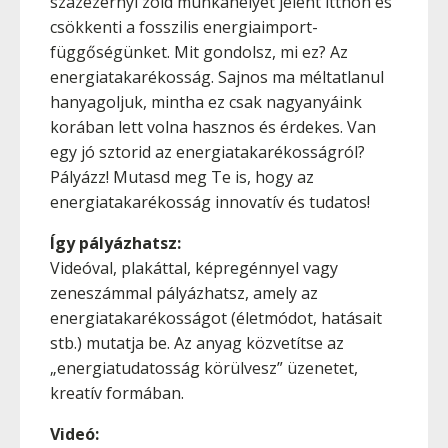
százezernyi zöld munkahelyet jelent itthon és
csökkenti a fosszilis energiaimport-
függőségünket. Mit gondolsz, mi ez? Az
energiatakarékosság. Sajnos ma méltatlanul
hanyagoljuk, mintha ez csak nagyanyáink
korában lett volna hasznos és érdekes. Van
egy jó sztorid az energiatakarékosságról?
Pályázz! Mutasd meg Te is, hogy az
energiatakarékosság innovatív és tudatos!
Így pályázhatsz:
Videóval, plakáttal, képregénnyel vagy
zeneszámmal pályázhatsz, amely az
energiatakarékosságot (életmódot, hatásait
stb.) mutatja be. Az anyag közvetítse az
„energiatudatosság körülvesz” üzenetet,
kreatív formában.
Videó: