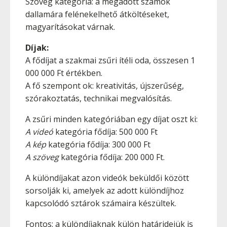
Szöveg kategória: a megadott számok
dallamára felénekelhető átköltéseket,
magyarításokat várnak.
Díjak:
A fődíjat a szakmai zsűri ítéli oda, összesen 1
000 000 Ft értékben.
A fő szempont ok: kreativitás, újszerűség,
szórakoztatás, technikai megvalósítás.
A zsűri minden kategóriában egy díjat oszt ki:
A videó
kategória fődíja: 500 000 Ft
A kép
kategória fődíja: 300 000 Ft
A szöveg
kategória fődíja: 200 000 Ft.
A különdíjakat azon videók beküldői között
sorsolják ki, amelyek az adott különdíjhoz
kapcsolódó sztárok számaira készültek.
Fontos: a különdíjaknak külön határidejük is