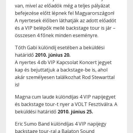
van, mivel az előadók még a teljes pályázat
befejezése előtt lépnek fel Magyarországon!
A nyertesek élőben láthatják az adott előadót
és a VIP belépők mellé backstage tour is jár –
összesen 4 főnek minden eseményre.
Tóth Gabi különdíj esetében a beküldési
határidő
2010. június 20.
A nyertes 4 db VIP Kapcsolat Koncert jegyet
kap és bejuttatjuk a backstage-be is, ahol
akár személyesen találkozhat Rod Stewarttal
is!
Magna cum laude különdíjas 4 VIP napijegyet
és backstage tour-t nyer a VOLT Fesztiválra. A
beküldési határidő
2010. június 25.
Eric Sumo Band különdíjas 4 VIP napijegy
backstage tour-ral a Balaton Sound