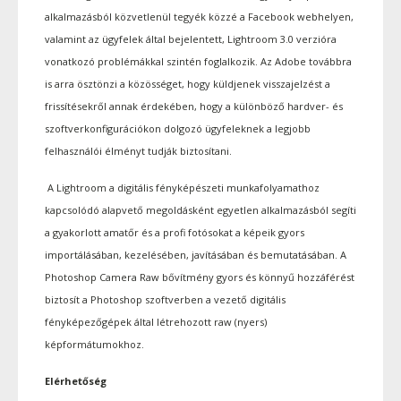
alkalmazásból közvetlenül tegyék közzé a Facebook webhelyen,
valamint az ügyfelek által bejelentett, Lightroom 3.0 verzióra
vonatkozó problémákkal szintén foglalkozik. Az Adobe továbbra
is arra ösztönzi a közösséget, hogy küldjenek visszajelzést a
frissítésekről annak érdekében, hogy a különböző hardver- és
szoftverkonfigurációkon dolgozó ügyfeleknek a legjobb
felhasználói élményt tudják biztosítani.
A Lightroom a digitális fényképészeti munkafolyamathoz
kapcsolódó alapvető megoldásként egyetlen alkalmazásból segíti
a gyakorlott amatőr és a profi fotósokat a képeik gyors
importálásában, kezelésében, javításában és bemutatásában. A
Photoshop Camera Raw bővítmény gyors és könnyű hozzáférést
biztosít a Photoshop szoftverben a vezető digitális
fényképezőgépek által létrehozott raw (nyers)
képformátumokhoz.
Elérhetőség