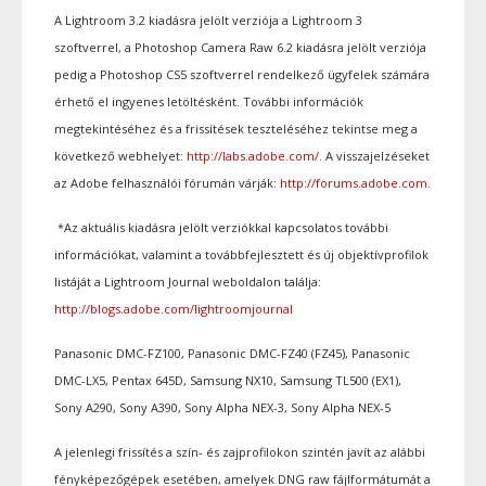
A Lightroom 3.2 kiadásra jelölt verziója a Lightroom 3
szoftverrel, a Photoshop Camera Raw 6.2 kiadásra jelölt verziója
pedig a Photoshop CS5 szoftverrel rendelkező ügyfelek számára
érhető el ingyenes letöltésként. További információk
megtekintéséhez és a frissítések teszteléséhez tekintse meg a
következő webhelyet:
http://labs.adobe.com/
. A visszajelzéseket
az Adobe felhasználói fórumán várják:
http://forums.adobe.com
.
*Az aktuális kiadásra jelölt verziókkal kapcsolatos további
információkat, valamint a továbbfejlesztett és új objektívprofilok
listáját a Lightroom Journal weboldalon találja:
http://blogs.adobe.com/
lightroomjournal
Panasonic DMC-FZ100, Panasonic DMC-FZ40 (FZ45), Panasonic
DMC-LX5, Pentax 645D, Samsung NX10, Samsung TL500 (EX1),
Sony A290, Sony A390, Sony Alpha NEX-3, Sony Alpha NEX-5
A jelenlegi frissítés a szín- és zajprofilokon szintén javít az alábbi
fényképezőgépek esetében, amelyek DNG raw fájlformátumát a