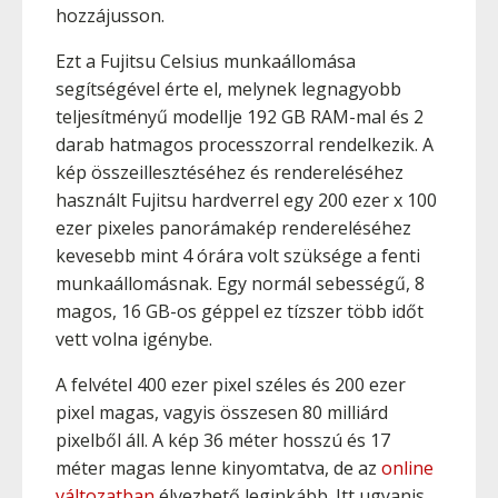
hozzájusson.
Ezt a Fujitsu Celsius munkaállomása
segítségével érte el, melynek legnagyobb
teljesítményű modellje 192 GB RAM-mal és 2
darab hatmagos processzorral rendelkezik. A
kép összeillesztéséhez és rendereléséhez
használt Fujitsu hardverrel egy 200 ezer x 100
ezer pixeles panorámakép rendereléséhez
kevesebb mint 4 órára volt szüksége a fenti
munkaállomásnak. Egy normál sebességű, 8
magos, 16 GB-os géppel ez tízszer több időt
vett volna igénybe.
A felvétel 400 ezer pixel széles és 200 ezer
pixel magas, vagyis összesen 80 milliárd
pixelből áll. A kép 36 méter hosszú és 17
méter magas lenne kinyomtatva, de az
online
változatban
élvezhető leginkább. Itt ugyanis