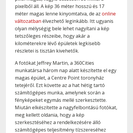
pixelből áll. A kép 36 méter hosszú és 17
méter magas lenne kinyomtatva, de az
online
változatban
élvezhető leginkább. Itt ugyanis
olyan mélységig bele lehet nagyítani a kép
tetszőleges részeibe, hogy akár a
kilométerekre lévő épületek legkisebb
részletei is tisztán kivehetők.
A fotókat Jeffrey Martin, a 360Cities
munkatársa három nap alatt készítette el egy
magas épület, a Centre Point toronyház
tetejéről. Ezt követte az a hat hétig tartó
számítógépes munka, amelynek során a
fényképeket egymás mellé szerkesztette.
Miután elkészítette a nagyfelbontású fotókat,
meg kellett oldania, hogy a kép
szerkesztéséhez a rendelkezésére álló
számítógépes teljesítmény tízszereséhez