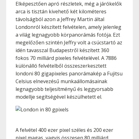
Elképesztően apró részletek, még a járókelők
arca is tisztán kivehető két kilométeres
távolságból azon a Jeffrey Martin által
Londonról készített felvételen, amely jelenleg
a világ legnagyobb körpanorámás fotója. Ezt
megelőzően szintén Jeffry volt a csúcstartó az
idén tavasszal Budapestről készített 360
fokos 70 milliárd pixeles felvételével. A 7886
különálló felvételből összeszerkesztett
londoni 80 gigapixeles panorámakép a Fujitsu
Celsius elnevezésű munkaállomásainak
legnagyobb teljesítményű és leggyorsabb
modellje segítségével készülhetett el.
A felvétel 400 ezer pixel széles és 200 ezer
pixel magas, vagyis összesen 80 milliárd