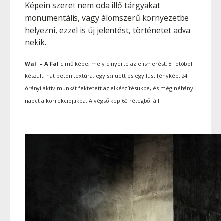
Képein szeret nem oda illő tárgyakat
monumentális, vagy álomszerű környezetbe
helyezni, ezzel is új jelentést, történetet adva
nekik.
Wall – A Fal
című képe
, mely elnyerte az elismerést, 8 fotóból
készült, hat beton textúra, egy sziluett és egy füst fénykép. 24
órányi aktív munkát fektetett az elkészítésükbe, és még néhány
napot a korrekciójukba. A végső kép 60 rétegből áll.