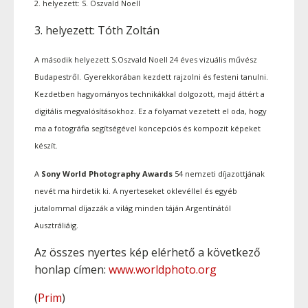
2. helyezett: S. Oszvald Noell
3. helyezett: Tóth Zoltán
A második helyezett S.Oszvald Noell 24 éves vizuális művész
Budapestről. Gyerekkorában kezdett rajzolni és festeni tanulni.
Kezdetben hagyományos technikákkal dolgozott, majd áttért a
digitális megvalósításokhoz. Ez a folyamat vezetett el oda, hogy
ma a fotográfia segítségével koncepciós és kompozit képeket
készít.
A
Sony World Photography Awards
54 nemzeti díjazottjának
nevét ma hirdetik ki. A nyerteseket oklevéllel és egyéb
jutalommal díjazzák a világ minden táján Argentínától
Ausztráliáig.
Az összes nyertes kép elérhető a következő
honlap címen:
www.worldphoto.org
(
Prim
)