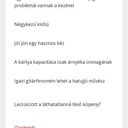
problémái vannak a kezével
Négykezű kisfiú
Jól jön egy hasznos kéz
A kártya kapacitása csak árnyéka önmagának
Igazi gitárfenomén lehet a hatujjú művész
Lecsúszott a láthatatlanná tévő köpeny?
(
Technet
)