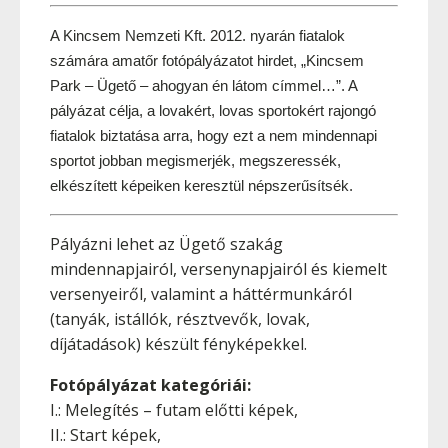
A Kincsem Nemzeti Kft. 2012. nyarán fiatalok 
számára amatőr fotópályázatot hirdet, „Kincsem 
Park – Ügető – ahogyan én látom címmel…”. A 
pályázat célja, a lovakért, lovas sportokért rajongó 
fiatalok biztatása arra, hogy ezt a nem mindennapi 
sportot jobban megismerjék, megszeressék, 
elkészített képeiken keresztül népszerűsítsék.
Pályázni lehet az Ügető szakág
mindennapjairól, versenynapjairól és kiemelt
versenyeiről, valamint a háttérmunkáról
(tanyák, istállók, résztvevők, lovak,
díjátadások) készült fényképekkel.
Fotópályázat kategóriái:
I.: Melegítés – futam előtti képek,
II.: Start képek,