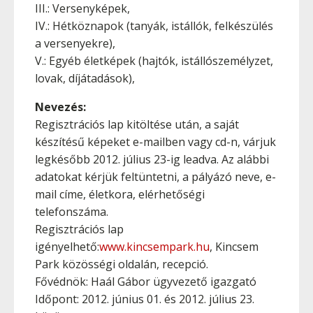
III.: Versenyképek,
IV.: Hétköznapok (tanyák, istállók, felkészülés
a versenyekre),
V.: Egyéb életképek (hajtók, istállószemélyzet,
lovak, díjátadások),
Nevezés:
Regisztrációs lap kitöltése után, a saját
készítésű képeket e-mailben vagy cd-n, várjuk
legkésőbb 2012. július 23-ig leadva. Az alábbi
adatokat kérjük feltüntetni, a pályázó neve, e-
mail címe, életkora, elérhetőségi
telefonszáma.
Regisztrációs lap
igényelhető:
www.kincsempark.hu
, Kincsem
Park közösségi oldalán, recepció.
Fővédnök: Haál Gábor ügyvezető igazgató
Időpont: 2012. június 01. és 2012. július 23.