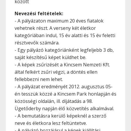
között
Nevezési feltételek:
- A pályázaton maximum 20 éves fiatalok
vehetnek részt. A verseny két életkor
kategóriában indul, 15 év alatti és 15 év feletti
résztvevők számára.
- Egy pályázó kategóriánként legfeljebb 3 db,
saját készítésű képet küldhet be.
- A képek zsűrizését a Kincsem Nemzeti Kft.
által felkért zsűri végzi, a döntés ellen
fellebbezni nem lehet.
- A pályázat eredményét 2012. augusztus 05-
én tesszük közzé a Kincsem Park honlapján és
közösségi oldalán, ill. díjátadás a 98.
Ügetőderby napján élő közvetítés alkalmával.
- A bemutatásra kerülő képeknél a szerző
neve és életkora lesz feltüntetve.
- A pályázó hozzájárul a képek kiállítási,