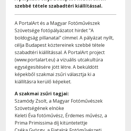
szebbé tétele szabadtéri kiállítással.
A PortalArt és a Magyar Fotóművészek
Szövetsége fotópályázatot hirdet "A
boldogság pillanatai" címmel. A pályázat nyílt,
célja Budapest köztereinek szebbé tétele
szabadtéri kiállítással. A PortalArt project
(www.portalart.eu) a vizuális utcakultúra
egységesítésére jött létre. A beküldött
képekből szakmai zsűri választja ki a
kiállításra kerülő képeket.
A szakmai zsűri tagjai:
Szamódy Zsolt, a Magyar Fotóművészek
Szövetségének elnöke
Keleti Éva fotóművész, Érdemes művész, a
Prima Primissima díj kitüntetettje
Cséka György, a Fiatalok Fotóművészeti