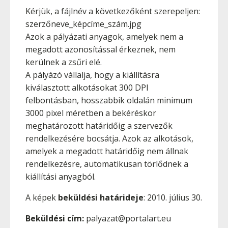
Kérjük, a fájlnév a következőként szerepeljen:
szerzőneve_képcíme_szám.jpg
Azok a pályázati anyagok, amelyek nem a
megadott azonosítással érkeznek, nem
kerülnek a zsűri elé.
A pályázó vállalja, hogy a kiállításra
kiválasztott alkotásokat 300 DPI
felbontásban, hosszabbik oldalán minimum
3000 pixel méretben a bekéréskor
meghatározott határidőig a szervezők
rendelkezésére bocsátja. Azok az alkotások,
amelyek a megadott határidőig nem állnak
rendelkezésre, automatikusan törlődnek a
kiállítási anyagból.
A képek
beküldési határideje
: 2010. július 30.
Beküldési cím:
palyazat@portalart.eu