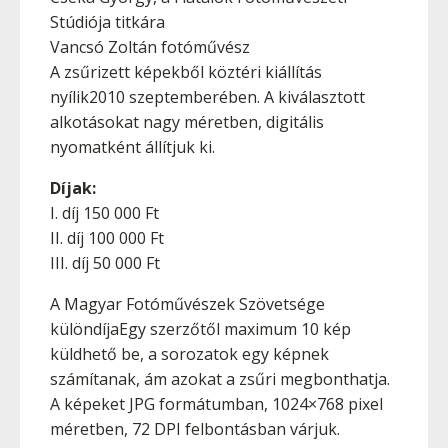
Stúdiója titkára
Vancsó Zoltán fotóművész
A zsűrizett képekből köztéri kiállítás
nyílik2010 szeptemberében. A kiválasztott
alkotásokat nagy méretben, digitális
nyomatként állítjuk ki.
Díjak:
I. díj 150 000 Ft
II. díj 100 000 Ft
III. díj 50 000 Ft
A Magyar Fotóművészek Szövetsége
különdíjaEgy szerzőtől maximum 10 kép
küldhető be, a sorozatok egy képnek
számítanak, ám azokat a zsűri megbonthatja.
A képeket JPG formátumban, 1024×768 pixel
méretben, 72 DPI felbontásban várjuk.