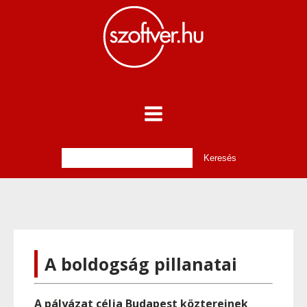
A boldogság pillanatai
A pályázat célja Budapest köztereinek