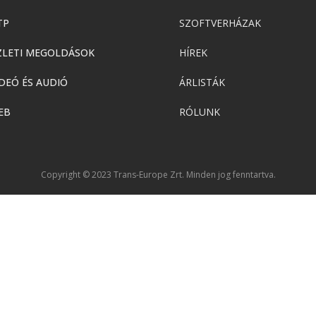
TP
SZOFTVERHÁZAK
ZLETI MEGOLDÁSOK
HÍREK
DEÓ ÉS AUDIÓ
ÁRLISTÁK
EB
RÓLUNK
Copyright © 2023 Trans-Europe Zrt. Minden jog fenntartva.