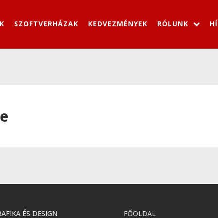
K
SZOFTVERHÁZAK
KEDVEZMÉNYEK
RÓLUNK
H
ne
AFIKA ÉS DESIGN
FŐOLDAL