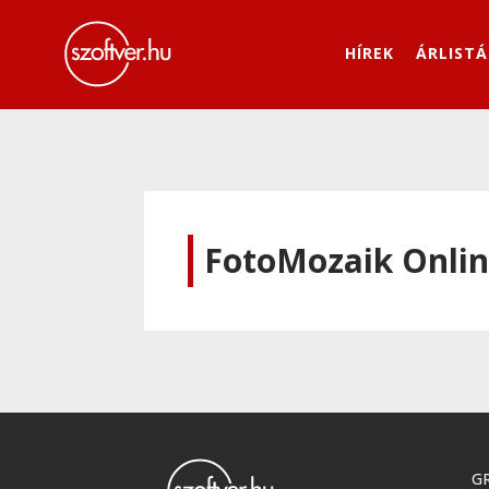
HÍREK
ÁRLISTÁ
FotoMozaik Onli
GR