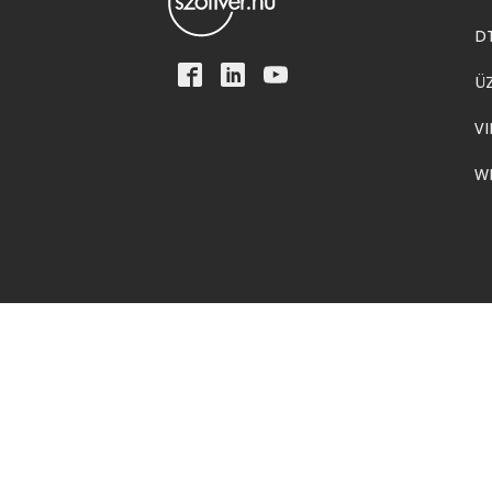
D
Ü
VI
W