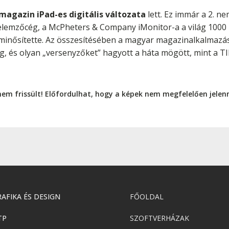
magazin iPad-es digitális változata
lett. Ez immár a 2. ne
 elemzőcég, a McPheters & Company iMonitor-a a világ 1000
minősítette. Az összesítésében a magyar magazinalkalmazást
, és olyan „versenyzőket” hagyott a háta mögött, mint a 
nem frissült! Előfordulhat, hogy a képek nem megfelelően jele
AFIKA ÉS DESIGN
FŐOLDAL
TP
SZOFTVERHÁZAK