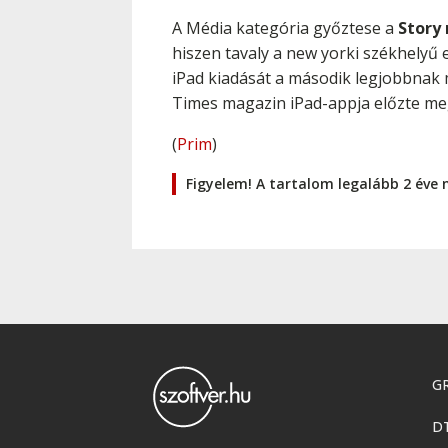
A Média kategória győztese a
Story 
hiszen tavaly a new yorki székhelyű
iPad kiadását a második legjobbnak 
Times magazin iPad-appja előzte meg
(
Prim
)
Figyelem! A tartalom legalább 2 éve 
GR
D