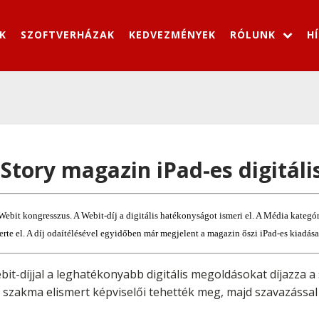
K
SZOFTVERHÁZAK
KEDVEZMÉNYEK
RÓLUNK
H
 Story magazin iPad-es digitáli
Webit kongresszus. A Webit-díj a digitális hatékonyságot ismeri el. A Média kateg
erte el. A díj odaítélésével egyidőben már megjelent a magazin őszi iPad-es kiadása
bit-díjjal a leghatékonyabb digitális megoldásokat díjazza 
 szakma elismert képviselői tehették meg, majd szavazással 