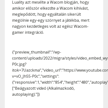
Luality azt mesélte a Wacom blogján, hogy
amikor először elkezdte a Wacom kihívást,
meglepődött, hogy egyáltalán sikerült
megölnie egy-egy szörnyet a játékba, mert
nagyon kezdetleges volt az egész Wacom-
gamer integráció.
{"preview_thumbnail":"/wp-
content/uploads/2022/migra/styles/video_embed_wy
P0c.jpg?
itok=7Uazckma","video_url":"https://www.youtube.c
v=vO_Jh55-P0c","settings":
{"responsive":1,"width":"854","height":"480","autopla
["Beágyazott videó (Alkalmazkodó,
autoplaying)."]}