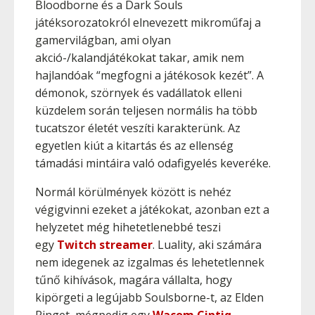
Bloodborne és a Dark Souls
játéksorozatokról elnevezett mikroműfaj a
gamervilágban, ami olyan
akció-/kalandjátékokat takar, amik nem
hajlandóak “megfogni a játékosok kezét”. A
démonok, szörnyek és vadállatok elleni
küzdelem során teljesen normális ha több
tucatszor életét veszíti karakterünk. Az
egyetlen kiút a kitartás és az ellenség
támadási mintáira való odafigyelés keveréke.
Normál körülmények között is nehéz
végigvinni ezeket a játékokat, azonban ezt a
helyzetet még hihetetlenebbé teszi
egy
Twitch streamer
. Luality, aki számára
nem idegenek az izgalmas és lehetetlennek
tűnő kihívások, magára vállalta, hogy
kipörgeti a legújabb Soulsborne-t, az Elden