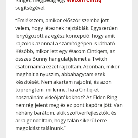
Ringet, mégpedig egy
Wacom Cintiq
segítségével.
“Emlékszem, amikor először szembe jött
velem, hogy léteznek rajztáblák. Egyszerűen
lenyűgözött az egész koncepció, hogy amit
rajzolok azonnal a számítógépen is látható.
Később, mikor lett egy Wacom Cintiqem, az
összes Bunny hangulatjelemet a Twitch
csatornámra ezzel rajzoltam. Azonban, mikor
meghalt a nyuszim, abbahagytam ezek
készítését. Nem akartam rajzolni, és azon
töprengtem, mi lenne, ha a Cintiq-et
használnám videójátékokhoz? Az Elden Ring
nemrég jelent meg és ez pont kapóra jött. Van
néhány barátom, akik szoftverfejlesztők, és
arra gondoltam, hogy talán sikerül erre
megoldást találnunk.”