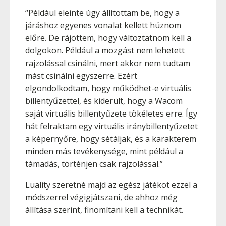
“Például eleinte úgy állítottam be, hogy a
járáshoz egyenes vonalat kellett húznom
előre. De rájöttem, hogy változtatnom kell a
dolgokon. Például a mozgást nem lehetett
rajzolással csinálni, mert akkor nem tudtam
mást csinálni egyszerre. Ezért
elgondolkodtam, hogy működhet-e virtuális
billentyűzettel, és kiderült, hogy a Wacom
saját virtuális billentyűzete tökéletes erre. Így
hát felraktam egy virtuális iránybillentyűzetet
a képernyőre, hogy sétáljak, és a karakterem
minden más tevékenysége, mint például a
támadás, történjen csak rajzolással.”
Luality szeretné majd az egész játékot ezzel a
módszerrel végigjátszani, de ahhoz még
állítása szerint, finomítani kell a technikát.