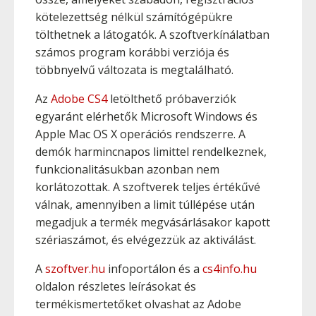
kötelezettség nélkül számítógépükre
tölthetnek a látogatók. A szoftverkínálatban
számos program korábbi verziója és
többnyelvű változata is megtalálható.
Az
Adobe CS4
letölthető próbaverziók
egyaránt elérhetők Microsoft Windows és
Apple Mac OS X operációs rendszerre. A
demók harmincnapos limittel rendelkeznek,
funkcionalitásukban azonban nem
korlátozottak. A szoftverek teljes értékűvé
válnak, amennyiben a limit túllépése után
megadjuk a termék megvásárlásakor kapott
szériaszámot, és elvégezzük az aktiválást.
A
szoftver.hu
infoportálon és a
cs4info.hu
oldalon részletes leírásokat és
termékismertetőket olvashat az Adobe