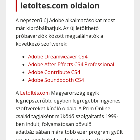
letoltes.com oldalon
A népszerű új Adobe alkalmazásokat most
már kipróbálhatjuk. Az új letölthető
próbaverziók között megtalálhatók a
következő szoftverek:
Adobe Dreamweaver CS4
Adobe After Effects CS4 Professional
Adobe Contribute CS4
Adobe Soundbooth CS4
A
Letöltés.com
Magyarország egyik
legnépszerűbb, egyben legrégebbi ingyenes
szoftvereket kínáló oldala. A Prim Online
család tagjaként működő szolgáltatás 1999-
ben indult, folyamatosan bővülő
adatbázisában mára több ezer program gyűlt
össze, amelyeket szabadon, regisztrációs