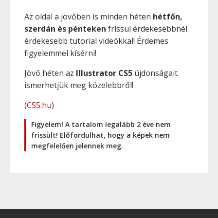
Az oldal a jövőben is minden héten
hétfőn,
szerdán és pénteken
frissül érdekesebbnél
érdekesebb tutorial videókkal! Érdemes
figyelemmel kísérni!
Jövő héten az
Illustrator CS5
újdonságait
ismerhetjük meg közelebbről!
(
CS5.hu
)
Figyelem! A tartalom legalább 2 éve nem
frissült! Előfordulhat, hogy a képek nem
megfelelően jelennek meg.