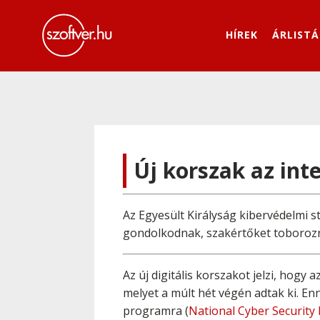
HÍREK
ÁRLISTÁ
Új korszak az int
Az Egyesült Királyság kibervédelmi 
gondolkodnak, szakértőket toboroz
Az új digitális korszakot jelzi, hogy
melyet a múlt hét végén adtak ki. En
programra (
National Cyber Securit