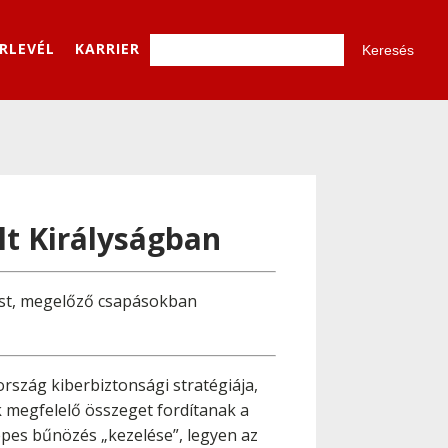
ÍRLEVÉL
KARRIER
lt Királyságban
zést, megelőző csapásokban
 ország kiberbiztonsági stratégiája,
k megfelelő összeget fordítanak a
épes bűnözés „kezelése”, legyen az