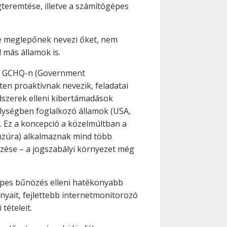
gteremtése, illetve a számítógépes
e
meglepőnek nevezi őket, nem
 más államok is.
en, GCHQ-n (Government
ten proaktívnak nevezik, feladatai
ndszerek elleni kibertámadások
lységben foglalkozó államok (USA,
t. Ez a koncepció a közelmúltban a
nzúra) alkalmaznak mind több
lezése – a jogszabályi környezet még
épes bűnözés elleni hatékonyabb
nyait, fejlettebb internetmonitorozó
tételeit.