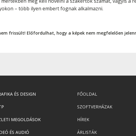
s mértékben meg kell növelni a szakértők számát, vagyis a 
yokon – több ilyen embert fognak alkalmazni.
nem frissült! Előfordulhat, hogy a képek nem megfelelően jele
AFIKA ÉS DESIGN
FŐOLDAL
TP
SZOFTVERHÁZAK
ZLETI MEGOLDÁSOK
HÍREK
DEÓ ÉS AUDIÓ
ÁRLISTÁK