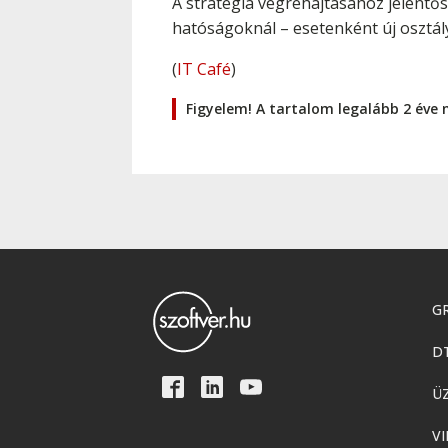
A stratégia végrehajtásához jelentő
hatóságoknál – esetenként új osztál
(
IT Café
)
Figyelem! A tartalom legalább 2 éve 
GR
D
Ü
VI