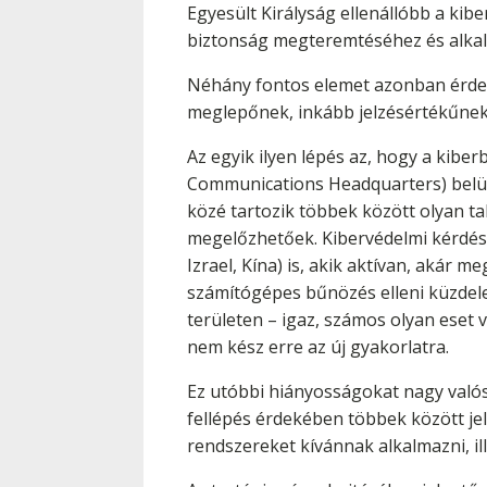
Egyesült Királyság ellenállóbb a kib
biztonság megteremtéséhez és alkal
Néhány fontos elemet azonban érdem
meglepőnek, inkább jelzésértékűnek 
Az egyik ilyen lépés az, hogy a kib
Communications Headquarters) belül e
közé tartozik többek között olyan ta
megelőzhetőek. Kibervédelmi kérdése
Izrael, Kína) is, akik aktívan, akár
számítógépes bűnözés elleni küzdel
területen – igaz, számos olyan eset 
nem kész erre az új gyakorlatra.
Ez utóbbi hiányosságokat nagy való
fellépés érdekében többek között jel
rendszereket kívánnak alkalmazni, il