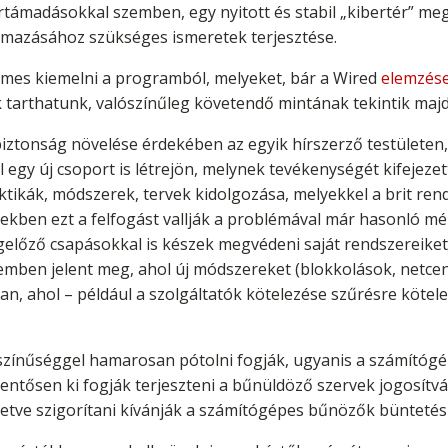
ertámadásokkal szemben, egy nyitott és stabil „kibertér” me
mazásához szükséges ismeretek terjesztése.
es kiemelni a programból, melyeket, bár a Wired
elemzés
tarthatunk, valószínűleg követendő mintának tekintik majd
erbiztonság növelése érdekében az egyik hírszerző testület
gy új csoport is létrejön, melynek tevékenységét kifejezet
ktikák, módszerek, tervek kidolgozása, melyekkel a brit re
kben ezt a felfogást vallják a problémával már hasonló mé
 megelőző csapásokkal is készek megvédeni saját rendszereike
emben jelent meg, ahol új módszereket (blokkolások, netce
van, ahol – például a szolgáltatók kötelezése szűrésre köte
színűséggel hamarosan pótolni fogják, ugyanis a számítóg
entősen ki fogják terjeszteni a bűnüldöző szervek jogosítvá
letve szigorítani kívánják a számítógépes bűnözők büntetési 