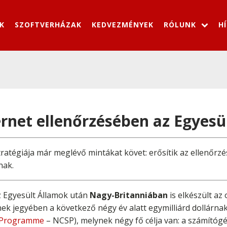
K
SZOFTVERHÁZAK
KEDVEZMÉNYEK
RÓLUNK
H
ernet ellenőrzésében az Egyesü
stratégiája már meglévő mintákat követ: erősítik az ellenőr
nak.
 az Egyesült Államok után
Nagy-Britanniában
is elkészült az
nek jegyében a következő négy év alatt egymilliárd dollárna
y Programme
– NCSP), melynek négy fő célja van: a számítóg