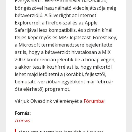
Everywhere - WPF/E kódnevet használták)
böngészővel használható videolejátszója még
bétaverziójú. A Silverlight az Internet
Explorerrel, a Firefox-szal és az Apple
Safarijával lesz kompatibilis, és szintén kínál
teljes képernyős és MP3 lejátszást. Forest Key,
a Microsoft termékmenedzsere bejelentette
azt is, hogy a bétaverziót hivatalosan a MIX
2007 konferencián jelentik be a hónap végén,
s akkor teszik közhírré azt is, hogy mikortól
lehet majd letöltetni a (korábbi, fejlesztői,
bemutató-verzióban egyébként már február
óta elérhető) programot.
Várjuk Olvasóink véleményét a
Fórumba
!
Forrás:
ITnews