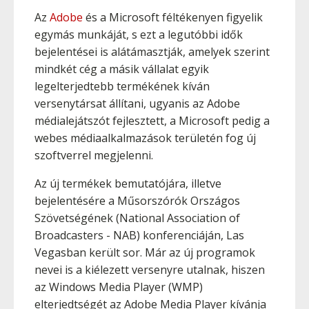
Az
Adobe
és a Microsoft féltékenyen figyelik
egymás munkáját, s ezt a legutóbbi idők
bejelentései is alátámasztják, amelyek szerint
mindkét cég a másik vállalat egyik
legelterjedtebb termékének kíván
versenytársat állítani, ugyanis az Adobe
médialejátszót fejlesztett, a Microsoft pedig a
webes médiaalkalmazások területén fog új
szoftverrel megjelenni.
Az új termékek bemutatójára, illetve
bejelentésére a Műsorszórók Országos
Szövetségének (National Association of
Broadcasters - NAB) konferenciáján, Las
Vegasban került sor. Már az új programok
nevei is a kiélezett versenyre utalnak, hiszen
az Windows Media Player (WMP)
elterjedtségét az Adobe Media Player kívánja