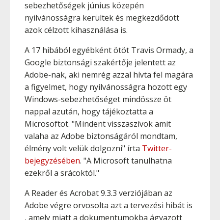
sebezhetőségek június közepén
nyilvánosságra kerültek és megkezdődött
azok célzott kihasználása is.
A 17 hibából egyébként ötöt Travis Ormady, a
Google biztonsági szakértője jelentett az
Adobe-nak, aki nemrég azzal hívta fel magára
a figyelmet, hogy nyilvánosságra hozott egy
Windows-sebezhetőséget mindössze öt
nappal azután, hogy tájékoztatta a
Microsoftot. "Mindent visszaszívok amit
valaha az Adobe biztonságáról mondtam,
élmény volt velük dolgozni" írta
Twitter-
bejegyzésében
. "A Microsoft tanulhatna
ezekről a srácoktól."
A Reader és Acrobat 9.3.3 verziójában az
Adobe végre orvosolta azt a tervezési hibát is
, amely miatt a dokumentumokba ágyazott