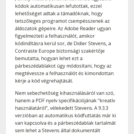
kódok automatikusan lefutottak, ezzel
lehetőséget adtak a támadóknak, hogy
tetszőleges programot csempésszenek az
áldozatok gépeire. Az Adobe Reader ugyan
figyelmezteti a felhasználót, amikor
kódindításra kerül sor, de Didier Stevens, a
Contraste Europe biztonsági szakértője
bemutatta, hogyan lehet ezt a
párbeszédablakot úgy módosítani, hogy az
megtévessze a felhasználót és kimondottan
kérje a kód végrehajtását.
Nem sebezhetőség kihasználásáról van szó,
hanem a PDF nyelv specifikációjának "kreatív
használatáról", vélekedett Stevens. A 9.3.3
verzióban az automatikus kódfuttatás már ki
van kapcsolva és a párbeszédablak tartalmát
sem lehet a Stevens által dokumentált