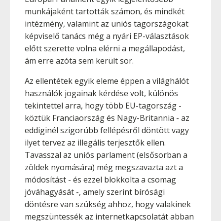
munkájaként tartották számon, és mindkét
intézmény, valamint az uniós tagországokat
képviselő tanács még a nyári EP-választások
előtt szerette volna elérni a megállapodást,
ám erre azóta sem került sor.
Az ellentétek egyik eleme éppen a világhálót
használók jogainak kérdése volt, különös
tekintettel arra, hogy több EU-tagország -
köztük Franciaország és Nagy-Britannia - az
eddiginél szigorúbb fellépésről döntött vagy
ilyet tervez az illegális terjesztők ellen.
Tavasszal az uniós parlament (elsősorban a
zöldek nyomására) még megszavazta azt a
módosítást - és ezzel blokkolta a csomag
jóváhagyását -, amely szerint bírósági
döntésre van szükség ahhoz, hogy valakinek
megszüntessék az internetkapcsolatát abban