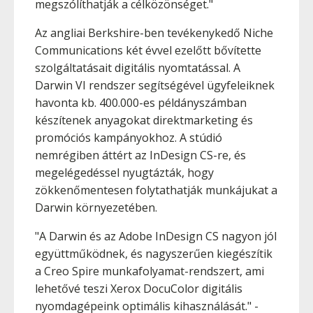
megszólíthatják a célközönséget."
Az angliai Berkshire-ben tevékenykedő Niche
Communications két évvel ezelőtt bővítette
szolgáltatásait digitális nyomtatással. A
Darwin VI rendszer segítségével ügyfeleiknek
havonta kb. 400.000-es példányszámban
készítenek anyagokat direktmarketing és
promóciós kampányokhoz. A stúdió
nemrégiben áttért az InDesign CS-re, és
megelégedéssel nyugtázták, hogy
zökkenőmentesen folytathatják munkájukat a
Darwin környezetében.
"A Darwin és az Adobe InDesign CS nagyon jól
együttműködnek, és nagyszerűen kiegészítik
a Creo Spire munkafolyamat-rendszert, ami
lehetővé teszi Xerox DocuColor digitális
nyomdagépeink optimális kihasználását." -