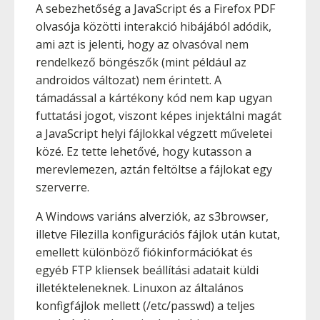
A sebezhetőség a JavaScript és a Firefox PDF
olvasója közötti interakció hibájából adódik,
ami azt is jelenti, hogy az olvasóval nem
rendelkező böngészők (mint például az
androidos változat) nem érintett. A
támadással a kártékony kód nem kap ugyan
futtatási jogot, viszont képes injektálni magát
a JavaScript helyi fájlokkal végzett műveletei
közé. Ez tette lehetővé, hogy kutasson a
merevlemezen, aztán feltöltse a fájlokat egy
szerverre.
A Windows variáns alverziók, az s3browser,
illetve Filezilla konfigurációs fájlok után kutat,
emellett különböző fiókinformációkat és
egyéb FTP kliensek beállítási adatait küldi
illetékteleneknek. Linuxon az általános
konfigfájlok mellett (/etc/passwd) a teljes