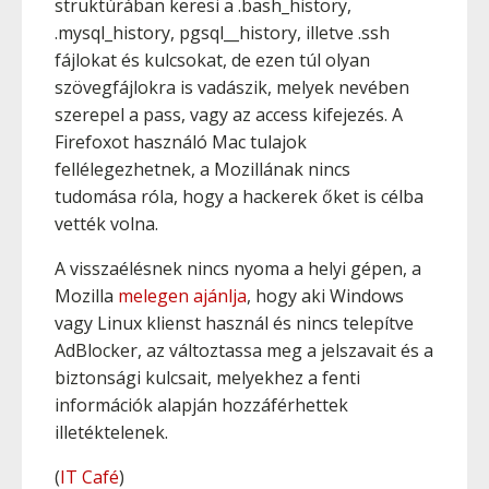
struktúrában keresi a .bash_history,
.mysql_history, pgsql__history, illetve .ssh
fájlokat és kulcsokat, de ezen túl olyan
szövegfájlokra is vadászik, melyek nevében
szerepel a pass, vagy az access kifejezés. A
Firefoxot használó Mac tulajok
fellélegezhetnek, a Mozillának nincs
tudomása róla, hogy a hackerek őket is célba
vették volna.
A visszaélésnek nincs nyoma a helyi gépen, a
Mozilla
melegen ajánlja
, hogy aki Windows
vagy Linux klienst használ és nincs telepítve
AdBlocker, az változtassa meg a jelszavait és a
biztonsági kulcsait, melyekhez a fenti
információk alapján hozzáférhettek
illetéktelenek.
(
IT Café
)