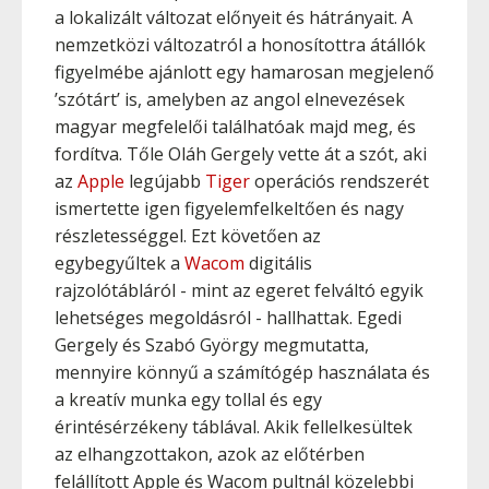
a lokalizált változat előnyeit és hátrányait. A
nemzetközi változatról a honosítottra átállók
figyelmébe ajánlott egy hamarosan megjelenő
’szótárt’ is, amelyben az angol elnevezések
magyar megfelelői találhatóak majd meg, és
fordítva. Tőle Oláh Gergely vette át a szót, aki
az
Apple
legújabb
Tiger
operációs rendszerét
ismertette igen figyelemfelkeltően és nagy
részletességgel. Ezt követően az
egybegyűltek a
Wacom
digitális
rajzolótábláról - mint az egeret felváltó egyik
lehetséges megoldásról - hallhattak. Egedi
Gergely és Szabó György megmutatta,
mennyire könnyű a számítógép használata és
a kreatív munka egy tollal és egy
érintésérzékeny táblával. Akik fellelkesültek
az elhangzottakon, azok az előtérben
felállított Apple és Wacom pultnál közelebbi