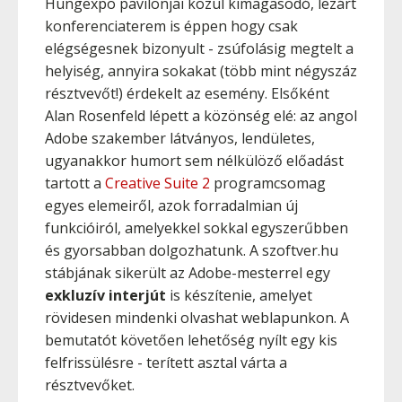
Hungexpo pavilonjai közül kimagasodó, lezárt
konferenciaterem is éppen hogy csak
elégségesnek bizonyult - zsúfolásig megtelt a
helyiség, annyira sokakat (több mint négyszáz
résztvevőt!) érdekelt az esemény. Elsőként
Alan Rosenfeld lépett a közönség elé: az angol
Adobe szakember látványos, lendületes,
ugyanakkor humort sem nélkülöző előadást
tartott a
Creative Suite 2
programcsomag
egyes elemeiről, azok forradalmian új
funkcióiról, amelyekkel sokkal egyszerűbben
és gyorsabban dolgozhatunk. A szoftver.hu
stábjának sikerült az Adobe-mesterrel egy
exkluzív interjút
is készítenie, amelyet
rövidesen mindenki olvashat weblapunkon. A
bemutatót követően lehetőség nyílt egy kis
felfrissülésre - terített asztal várta a
résztvevőket.