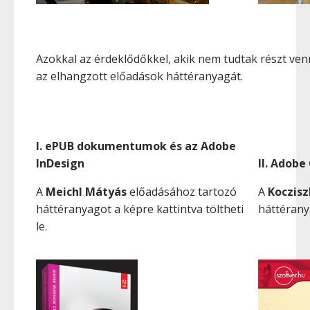
Azokkal az érdeklődőkkel, akik nem tudtak részt ve
az elhangzott előadások háttéranyagát.
I. ePUB dokumentumok és az Adobe
InDesign
II. Adobe
A
Meichl Mátyás
előadásához tartozó
A
Koczisz
háttéranyagot a képre kattintva töltheti
háttéranya
le.