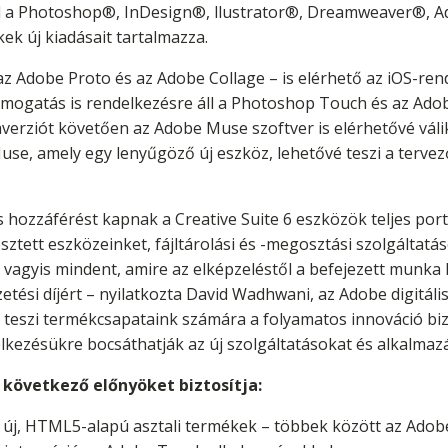
lád a Photoshop®, InDesign®, llustrator®, Dreamweaver®, A
ek új kiadásait tartalmazza.
az Adobe Proto és az Adobe Collage – is elérhető az iOS-re
 támogatás is rendelkezésre áll a Photoshop Touch és az Ado
averziót követően az Adobe Muse szoftver is elérhetővé válik
Muse, amely egy lenyűgöző új eszköz, lehetővé teszi a te
s hozzáférést kapnak a Creative Suite 6 eszközök teljes port
ztett eszközeinket, fájltárolási és -megosztási szolgáltatá
vagyis mindent, amire az elképzeléstől a befejezett munka l
etési díjért – nyilatkozta David Wadhwani, az Adobe digitáli
é teszi termékcsapataink számára a folyamatos innováció biz
lkezésükre bocsáthatják az új szolgáltatásokat és alkalmaz
 következő előnyöket biztosítja:
 új, HTML5-alapú asztali termékek – többek között az Adob