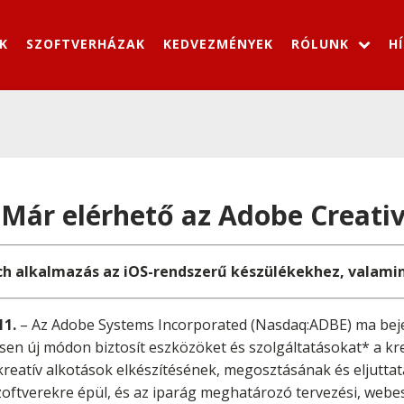
K
SZOFTVERHÁZAK
KEDVEZMÉNYEK
RÓLUNK
H
 Már elérhető az Adobe Creati
h alkalmazás az iOS-rendszerű készülékekhez, valamin
11.
– Az Adobe Systems Incorporated (Nasdaq:ADBE) ma beje
sen új módon biztosít eszközöket és szolgáltatásokat* a k
 kreatív alkotások elkészítésének, megosztásának és eljutta
ftverekre épül, és az iparág meghatározó tervezési, webes, 