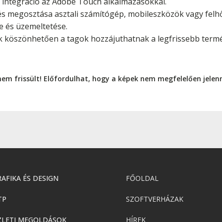
nt integráció az Adobe Touch alkalmazásokkal.
és megosztása asztali számítógép, mobileszközök vagy felhő
e és üzemeltetése.
ek köszönhetően a tagok hozzájuthatnak a legfrissebb term
nem frissült! Előfordulhat, hogy a képek nem megfelelően jele
AFIKA ÉS DESIGN
FŐOLDAL
TP
SZOFTVERHÁZAK
ZLETI MEGOLDÁSOK
HÍREK