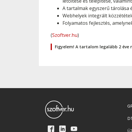
letöltése és telepítése, valami
A tartalmak egyszerű tárolása 
Webhelyek integrált közzététel
Folyamatos fejlesztés, amelyn
(
Szoftver.hu
)
Figyelem! A tartalom legalább 2 éve 
GR
D
Ü