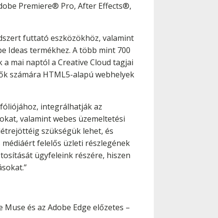
dobe Premiere® Pro, After Effects®,
ndszert futtató eszközökhöz, valamint
be Ideas termékhez. A több mint 700
 a mai naptól a Creative Cloud tagjai
rvezők számára HTML5-alapú webhelyek
fóliójához, integrálhatják az
sokat, valamint webes üzemeltetési
étrejöttéig szükségük lehet, és
s médiáért felelős üzleti részlegének
tosítását ügyfeleink részére, hiszen
ásokat.”
e Muse és az Adobe Edge előzetes –