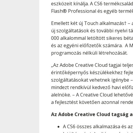
eszközeit kínálja. A CS6 termékcsa
Flash® Professional és egyéb termék
Emellett két új Touch alkalmazás† – 
új szolgáltatások és további nyelvi
000 alkalommal letöltött sikeres bét
és az egyéni előfizetők számára. A 
programozás nélküli létrehozását.
„Az Adobe Creative Cloud tagjai telje
érintőképernyős készülékekhez fejles
szolgáltatásokat vehetnek igénybe – 
mindezt rendkívül kedvező havi előfiz
alelnöke. – A Creative Cloud lehetőv
a fejlesztést követően azonnal rende
Az Adobe Creative Cloud tagság a
A CS6 összes alkalmazása és az