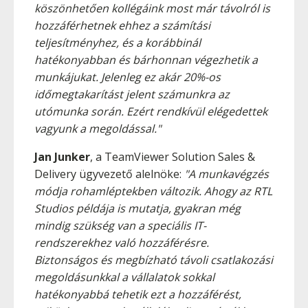
köszönhetően kollégáink most már távolról is
hozzáférhetnek ehhez a számítási
teljesítményhez, és a korábbinál
hatékonyabban és bárhonnan végezhetik a
munkájukat. Jelenleg ez akár 20%-os
időmegtakarítást jelent számunkra az
utómunka során. Ezért rendkívül elégedettek
vagyunk a megoldással."
Jan Junker
, a TeamViewer Solution Sales &
Delivery ügyvezető alelnöke:
"A munkavégzés
módja rohamléptekben változik. Ahogy az RTL
Studios példája is mutatja, gyakran még
mindig szükség van a speciális IT-
rendszerekhez való hozzáférésre.
Biztonságos és megbízható távoli csatlakozási
megoldásunkkal a vállalatok sokkal
hatékonyabbá tehetik ezt a hozzáférést,