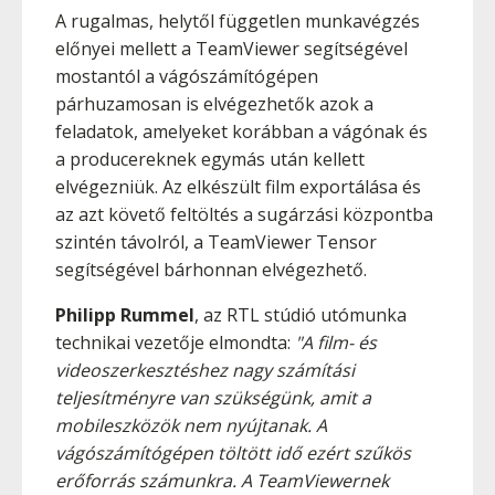
A rugalmas, helytől független munkavégzés
előnyei mellett a TeamViewer segítségével
mostantól a vágószámítógépen
párhuzamosan is elvégezhetők azok a
feladatok, amelyeket korábban a vágónak és
a producereknek egymás után kellett
elvégezniük. Az elkészült film exportálása és
az azt követő feltöltés a sugárzási központba
szintén távolról, a TeamViewer Tensor
segítségével bárhonnan elvégezhető.
Philipp Rummel
, az RTL stúdió utómunka
technikai vezetője elmondta:
"A film- és
videoszerkesztéshez nagy számítási
teljesítményre van szükségünk, amit a
mobileszközök nem nyújtanak. A
vágószámítógépen töltött idő ezért szűkös
erőforrás számunkra. A TeamViewernek