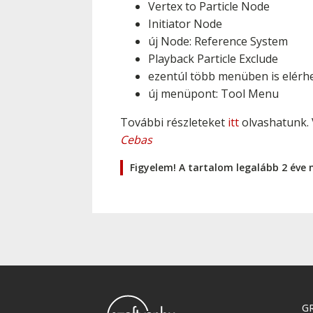
Vertex to Particle Node
Initiator Node
új Node: Reference System
Playback Particle Exclude
ezentúl több menüben is elérh
új menüpont: Tool Menu
További részleteket
itt
olvashatunk. 
Cebas
Figyelem! A tartalom legalább 2 éve 
GR