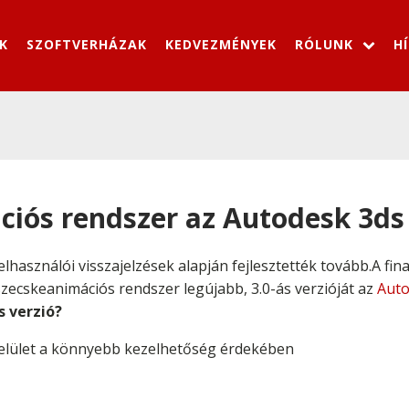
K
SZOFTVERHÁZAK
KEDVEZMÉNYEK
RÓLUNK
H
ciós rendszer az Autodesk 3d
lhasználói visszajelzések alapján fejlesztették tovább.A fin
zecskeanimációs rendszer legújabb, 3.0-ás verzióját az
Auto
s verzió?
 felület a könnyebb kezelhetőség érdekében