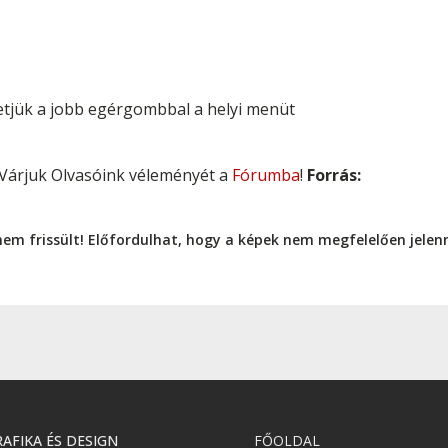
etjük a jobb egérgombbal a helyi menüt
Várjuk Olvasóink véleményét a
Fórumba
!
Forrás:
nem frissült! Előfordulhat, hogy a képek nem megfelelően jele
AFIKA ÉS DESIGN
FŐOLDAL