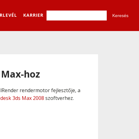
ÍRLEVÉL
KARRIER
s Max-hoz
alRender rendermotor fejlesztője, a
desk 3ds Max 2008
szoftverhez.