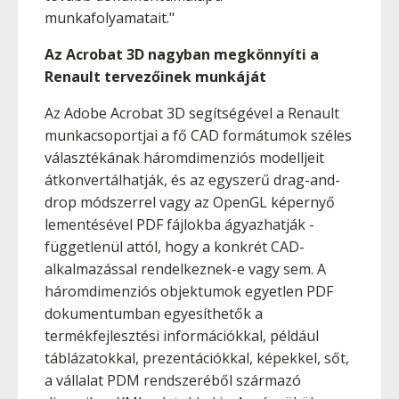
munkafolyamatait."
Az Acrobat 3D nagyban megkönnyíti a
Renault tervezőinek munkáját
Az Adobe Acrobat 3D segítségével a Renault
munkacsoportjai a fő CAD formátumok széles
választékának háromdimenziós modelljeit
átkonvertálhatják, és az egyszerű drag-and-
drop módszerrel vagy az OpenGL képernyő
lementésével PDF fájlokba ágyazhatják -
függetlenül attól, hogy a konkrét CAD-
alkalmazással rendelkeznek-e vagy sem. A
háromdimenziós objektumok egyetlen PDF
dokumentumban egyesíthetők a
termékfejlesztési információkkal, például
táblázatokkal, prezentációkkal, képekkel, sőt,
a vállalat PDM rendszeréből származó