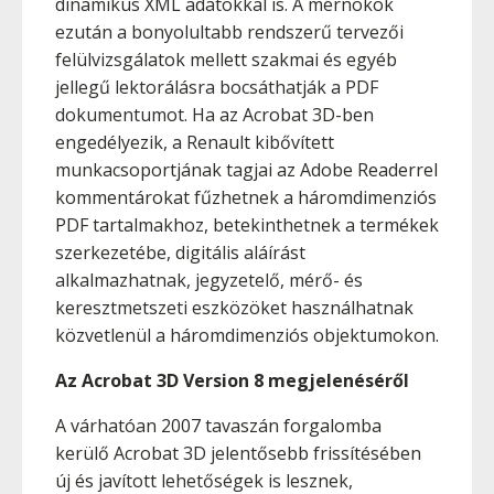
dinamikus XML adatokkal is. A mérnökök
ezután a bonyolultabb rendszerű tervezői
felülvizsgálatok mellett szakmai és egyéb
jellegű lektorálásra bocsáthatják a PDF
dokumentumot. Ha az Acrobat 3D-ben
engedélyezik, a Renault kibővített
munkacsoportjának tagjai az Adobe Readerrel
kommentárokat fűzhetnek a háromdimenziós
PDF tartalmakhoz, betekinthetnek a termékek
szerkezetébe, digitális aláírást
alkalmazhatnak, jegyzetelő, mérő- és
keresztmetszeti eszközöket használhatnak
közvetlenül a háromdimenziós objektumokon.
Az Acrobat 3D Version 8 megjelenéséről
A várhatóan 2007 tavaszán forgalomba
kerülő Acrobat 3D jelentősebb frissítésében
új és javított lehetőségek is lesznek,