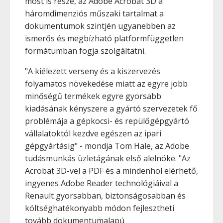
most is része, az Adobe Acrobat 3D a
háromdimenziós műszaki tartalmat a
dokumentumok szintjén ugyanebben az
ismerős és megbízható platformfüggetlen
formátumban fogja szolgáltatni.
"A kiélezett verseny és a kiszervezés
folyamatos növekedése miatt az egyre jobb
minőségű termékek egyre gyorsabb
kiadásának kényszere a gyártó szervezetek fő
problémája a gépkocsi- és repülőgépgyártó
vállalatoktól kezdve egészen az ipari
gépgyártásig" - mondja Tom Hale, az Adobe
tudásmunkás üzletágának első alelnöke. "Az
Acrobat 3D-vel a PDF és a mindenhol elérhető,
ingyenes Adobe Reader technológiáival a
Renault gyorsabban, biztonságosabban és
költséghatékonyabb módon fejlesztheti
tovább dokumentumalapú