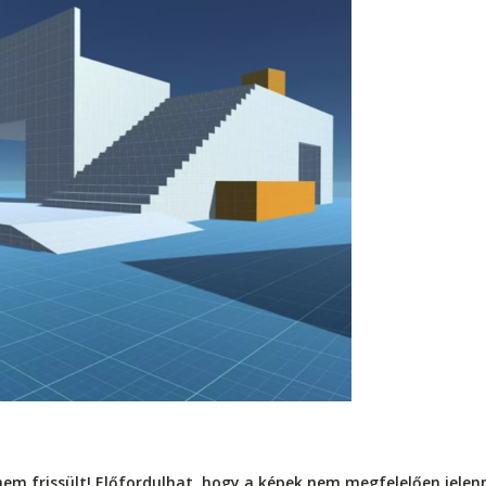
nem frissült! Előfordulhat, hogy a képek nem megfelelően jele