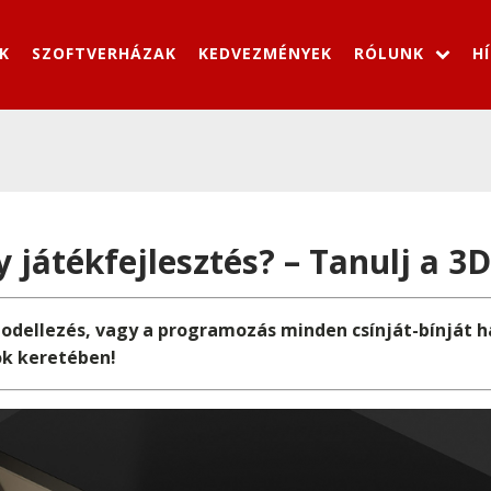
K
SZOFTVERHÁZAK
KEDVEZMÉNYEK
RÓLUNK
H
játékfejlesztés? – Tanulj a 3D
modellezés, vagy a programozás minden csínját-bínját h
ok keretében!