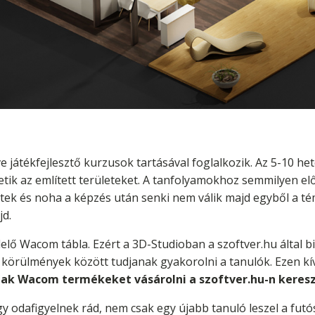
e játékfejlesztő kurzusok tartásával foglalkozik. Az 5-10 het
hetik az említett területeket. A tanfolyamokhoz semmilyen 
tek és noha a képzés után senki nem válik majd egyből a t
jd.
elő Wacom tábla. Ezért a 3D-Studioban a szoftver.hu által b
b körülmények között tudjanak gyakorolni a tanulók. Ezen kí
k Wacom termékeket vásárolni a szoftver.hu-n keresz
y odafigyelnek rád, nem csak egy újabb tanuló leszel a futó