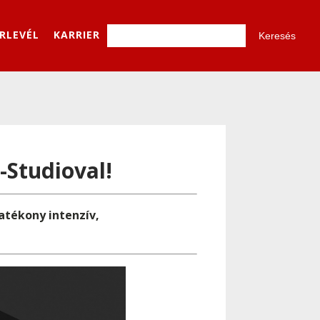
ÍRLEVÉL
KARRIER
-Studioval!
atékony intenzív,