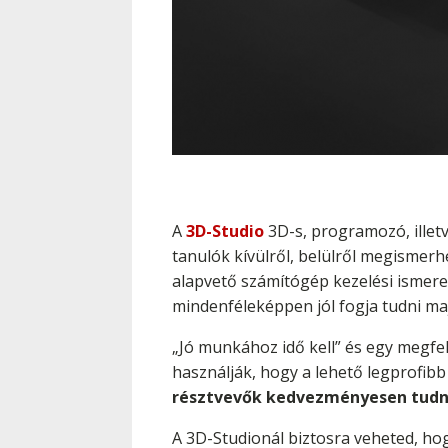
A
3D-Studio
3D-s, programozó, illetv
tanulók kívülről, belülről megismer
alapvető számítógép kezelési ismere
mindenféleképpen jól fogja tudni ma
„Jó munkához idő kell” és egy megfel
használják, hogy a lehető legprofib
résztvevők kedvezményesen tudna
A 3D-Studionál biztosra veheted, hog