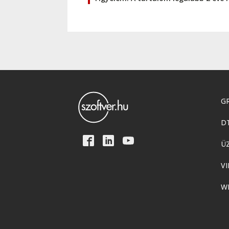
GR
D
Ü
VI
W