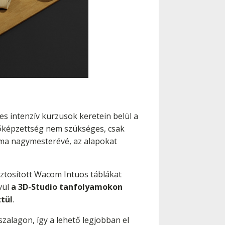
es intenzív kurzusok keretein belül a
előképzettség nem szükséges, csak
éma nagymesterévé, az alapokat
iztosított Wacom Intuos táblákat
vül
a 3D-Studio tanfolyamokon
tül
.
szalagon, így a lehető legjobban el