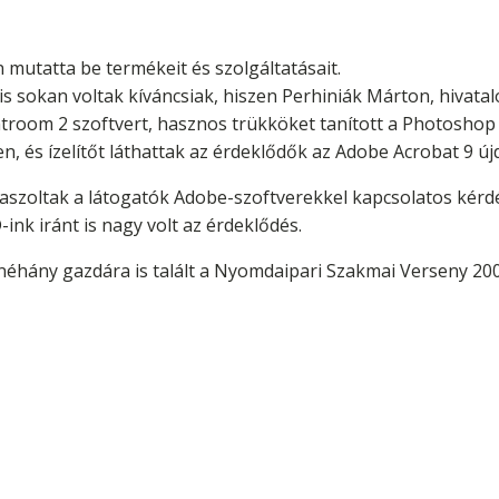
mutatta be termékeit és szolgáltatásait.
 is sokan voltak kíváncsiak, hiszen Perhiniák Márton, hivat
oom 2 szoftvert, hasznos trükköket tanított a Photoshop C
n, és ízelítőt láthattak az érdeklődők az Adobe Acrobat 9 új
válaszoltak a látogatók Adobe-szoftverekkel kapcsolatos ké
nk iránt is nagy volt az érdeklődés.
néhány gazdára is talált a Nyomdaipari Szakmai Verseny 20