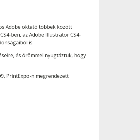
alos Adobe oktató többek között
S4-ben, az Adobe Illustrator CS4-
donságaiból is.
rdéseire, és örömmel nyugtáztuk, hogy
09, PrintExpo-n megrendezett