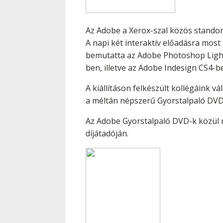
Az Adobe a Xerox-szal közös standon 
A napi két interaktív előadásra most
bemutatta az Adobe Photoshop Lightr
ben, illetve az Adobe Indesign CS4-be
A kiállításon felkészült kollégáink 
a méltán népszerű Gyorstalpaló DVD-i
Az Adobe Gyorstalpaló DVD-k közül 
díjátadóján.