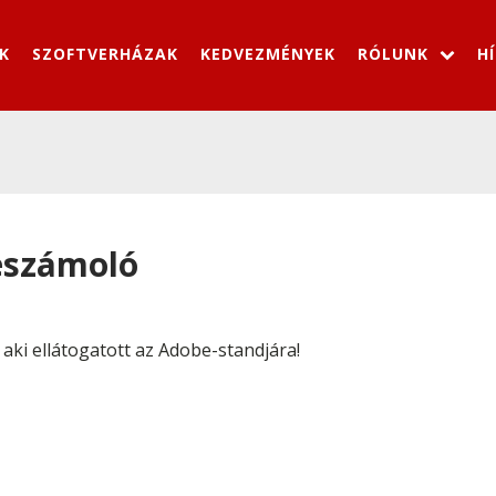
K
SZOFTVERHÁZAK
KEDVEZMÉNYEK
RÓLUNK
H
eszámoló
aki ellátogatott az Adobe-standjára!