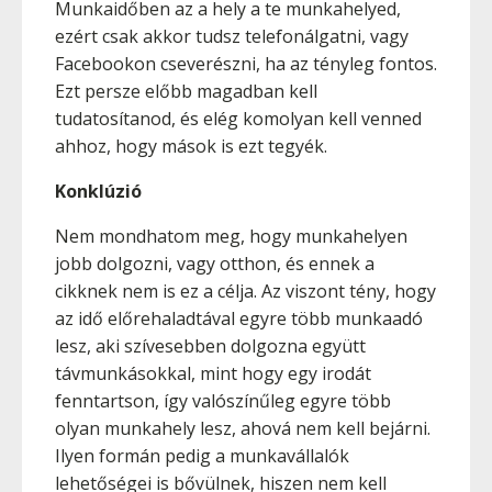
Munkaidőben az a hely a te munkahelyed,
ezért csak akkor tudsz telefonálgatni, vagy
Facebookon cseverészni, ha az tényleg fontos.
Ezt persze előbb magadban kell
tudatosítanod, és elég komolyan kell venned
ahhoz, hogy mások is ezt tegyék.
Konklúzió
Nem mondhatom meg, hogy munkahelyen
jobb dolgozni, vagy otthon, és ennek a
cikknek nem is ez a célja. Az viszont tény, hogy
az idő előrehaladtával egyre több munkaadó
lesz, aki szívesebben dolgozna együtt
távmunkásokkal, mint hogy egy irodát
fenntartson, így valószínűleg egyre több
olyan munkahely lesz, ahová nem kell bejárni.
Ilyen formán pedig a munkavállalók
lehetőségei is bővülnek, hiszen nem kell