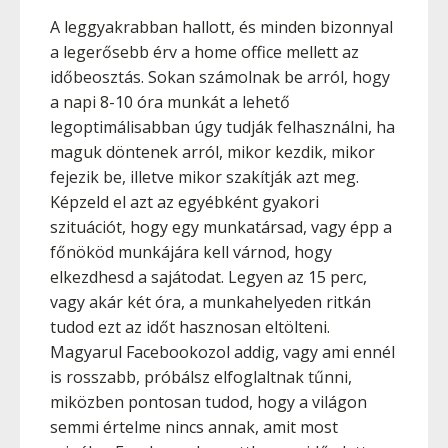
A leggyakrabban hallott, és minden bizonnyal
a legerősebb érv a home office mellett az
időbeosztás. Sokan számolnak be arról, hogy
a napi 8-10 óra munkát a lehető
legoptimálisabban úgy tudják felhasználni, ha
maguk döntenek arról, mikor kezdik, mikor
fejezik be, illetve mikor szakítják azt meg.
Képzeld el azt az egyébként gyakori
szituációt, hogy egy munkatársad, vagy épp a
főnököd munkájára kell várnod, hogy
elkezdhesd a sajátodat. Legyen az 15 perc,
vagy akár két óra, a munkahelyeden ritkán
tudod ezt az időt hasznosan eltölteni.
Magyarul Facebookozol addig, vagy ami ennél
is rosszabb, próbálsz elfoglaltnak tűnni,
miközben pontosan tudod, hogy a világon
semmi értelme nincs annak, amit most