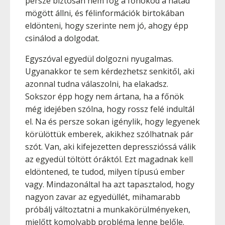
persze biztosan nem fog a főnököd a hátad
mögött állni, és félinformációk birtokában
eldönteni, hogy szerinte nem jó, ahogy épp
csinálod a dolgodat.
Egyszóval egyedül dolgozni nyugalmas.
Ugyanakkor te sem kérdezhetsz senkitől, aki
azonnal tudna válaszolni, ha elakadsz.
Sokszor épp hogy nem ártana, ha a főnök
még idejében szólna, hogy rossz felé indultál
el. Na és persze sokan igénylik, hogy legyenek
körülöttük emberek, akikhez szólhatnak pár
szót. Van, aki kifejezetten depresszióssá válik
az egyedül töltött óráktól. Ezt magadnak kell
eldöntened, te tudod, milyen típusú ember
vagy. Mindazonáltal ha azt tapasztalod, hogy
nagyon zavar az egyedüllét, mihamarabb
próbálj változtatni a munkakörülményeken,
mielőtt komolyabb probléma lenne belőle.