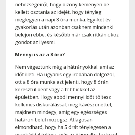
nehézségeiről, hogy bizony keményen be
kellett osztania az idejét, hogy tényleg
meglegyen a napi 8 óra munka. Egy-két év
gyakorlás után azonban csaknem mindenki
belejön ebbe, és később már csak ritkán okoz
gondot az ilyesmi.
Mennyi is az a 8 óra?
Nem végeztünk még a hátrányokkal, ami az
időt illeti. Ha ugyanis egy irodában dolgozol,
ott a 8 óra munka azt jelenti, hogy 8 órán
keresztül bent vagy a többiekkel az
épületben. Hogy abból mennyi időt töltesz
kellemes diskurálással, meg kávészünettel,
majdnem mindegy, amíg egy egészséges
határon belül mozogsz. Átlagosan
elmondható, hogy ha 5 órát ténylegesen a
munkáddal töltesz, már az élvonalba tartozol