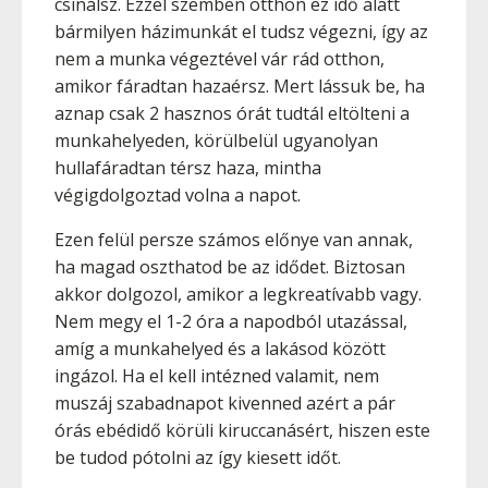
csinálsz. Ezzel szemben otthon ez idő alatt
bármilyen házimunkát el tudsz végezni, így az
nem a munka végeztével vár rád otthon,
amikor fáradtan hazaérsz. Mert lássuk be, ha
aznap csak 2 hasznos órát tudtál eltölteni a
munkahelyeden, körülbelül ugyanolyan
hullafáradtan térsz haza, mintha
végigdolgoztad volna a napot.
Ezen felül persze számos előnye van annak,
ha magad oszthatod be az idődet. Biztosan
akkor dolgozol, amikor a legkreatívabb vagy.
Nem megy el 1-2 óra a napodból utazással,
amíg a munkahelyed és a lakásod között
ingázol. Ha el kell intézned valamit, nem
muszáj szabadnapot kivenned azért a pár
órás ebédidő körüli kiruccanásért, hiszen este
be tudod pótolni az így kiesett időt.