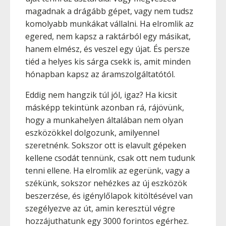
magadnak a drágább gépet, vagy nem tudsz
komolyabb munkákat vállalni. Ha elromlik az
egered, nem kapsz a raktárból egy másikat,
hanem elmész, és veszel egy újat. És persze
tiéd a helyes kis sárga csekk is, amit minden
hónapban kapsz az áramszolgáltatótól.
Eddig nem hangzik túl jól, igaz? Ha kicsit
másképp tekintünk azonban rá, rájövünk,
hogy a munkahelyen általában nem olyan
eszközökkel dolgozunk, amilyennel
szeretnénk. Sokszor ott is elavult gépeken
kellene csodát tennünk, csak ott nem tudunk
tenni ellene. Ha elromlik az egerünk, vagy a
székünk, sokszor nehézkes az új eszközök
beszerzése, és igénylőlapok kitöltésével van
szegélyezve az út, amin keresztül végre
hozzájuthatunk egy 3000 forintos egérhez.