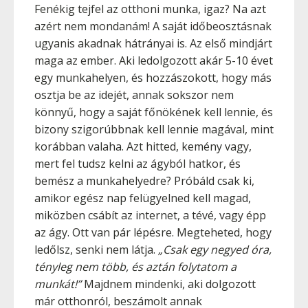
Fenékig tejfel az otthoni munka, igaz? Na azt
azért nem mondanám! A saját időbeosztásnak
ugyanis akadnak hátrányai is. Az első mindjárt
maga az ember. Aki ledolgozott akár 5-10 évet
egy munkahelyen, és hozzászokott, hogy más
osztja be az idejét, annak sokszor nem
könnyű, hogy a saját főnökének kell lennie, és
bizony szigorúbbnak kell lennie magával, mint
korábban valaha. Azt hitted, kemény vagy,
mert fel tudsz kelni az ágyból hatkor, és
bemész a munkahelyedre? Próbáld csak ki,
amikor egész nap felügyelned kell magad,
miközben csábít az internet, a tévé, vagy épp
az ágy. Ott van pár lépésre. Megteheted, hogy
ledőlsz, senki nem látja.
„Csak egy negyed óra,
tényleg nem több, és aztán folytatom a
munkát!”
Majdnem mindenki, aki dolgozott
már otthonról, beszámolt annak