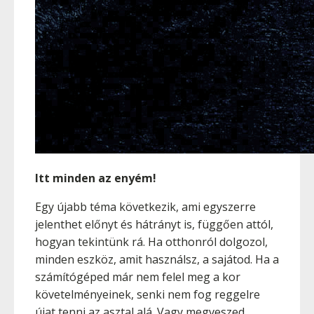
Itt minden az enyém!
Egy újabb téma következik, ami egyszerre
jelenthet előnyt és hátrányt is, függően attól,
hogyan tekintünk rá. Ha otthonról dolgozol,
minden eszköz, amit használsz, a sajátod. Ha a
számítógéped már nem felel meg a kor
követelményeinek, senki nem fog reggelre
újat tenni az asztal alá. Vagy megveszed