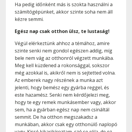
Ha pedig időnként más is szokta használni a
számítógépünket, akkor szinte soha nem áll
kézre semmi.
Egész nap csak otthon ülsz, te lustaság!
Végül elérkeztünk ahhoz a témához, amire
szinte senki nem gondol egészen addig, míg
bele nem vág az otthonról végzett munkába.
Meg kell küzdened a rokonsággal, sokszor
még azokkal is, akikről nem is sejtetted volna.
Az emberek nagy részének a munka azt
jelenti, hogy bemész egy gyárba reggel, és
este hazamész. Senki nem kérdőjelezi meg,
hogy te egy remek munkásember vagy, akkor
sem, ha a gyárban egész nap nem csináltál
semmit. De ha otthon megszakadsz a
munkában, akkor csak egy otthonülő naplopó
vagy. Kissé kikarikíroztam, szó se róla, de ez