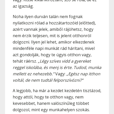
az igazság.
Noha ilyen durván talán nem fognak
nyilatkozni rólad a hozzátartozóid (előtted),
azért vannak jelek, amiből rájöhetsz, hogy
nem érzik teljesen, mit is jelent otthonról
dolgozni. Ilyen jel lehet, amikor elkezdenek
mindenféle napi munkát rád hárítani, mivel
azt gondolják, hogy te úgyis otthon vagy,
tehát ráérsz.
„Légy szíves vidd a gyereket
reggel iskolába, és menj is érte. Tudod, munka
mellett ez nehezebb.”
Vagy:
„Egész nap itthon
voltál, de nem tudtál felporszívózni?”
A legjobb, ha már a kezdet kezdetén tisztázod,
hogy attól, hogy te otthon vagy, nem
kevesebbet, hanem valószínűleg többet
dolgozol, mint egy munkahelyen szokás.