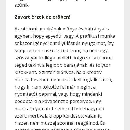
szűnik.
Zavart érzek az erőben!
Az otthoni munkának előnye és hátránya is
egyben, hogy egyedül vagy. A grafikusi munka
sokszor igényel elmélyülést és nyugalmat, így
kifejezetten hasznos tud lenni, ha nem egy
szószátyár kolléga mellett dolgozol, aki pont
téged tekint a legjobb barátjának, és folyton
kizökkent. Szintén előnyös, ha a kreatív
munka hevében nem azzal kell foglalkoznod,
hogy ki nem töltötte fel már megint a
nyomtatót papírral, vagy hogy mindenki
bedobta-e a kávépénzt a perselybe. Egy
munkafolyamatot nem kell félbehagynod
azért, mert valaki épp kérdezett valamit,
hiszen nem muszáj azonnal reagálnod. És