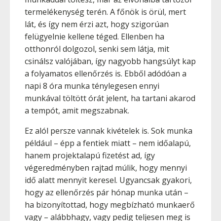
termelékenység terén. A főnök is örül, mert
lát, és így nem érzi azt, hogy szigorúan
felügyelnie kellene téged. Ellenben ha
otthonról dolgozol, senki sem látja, mit
csinálsz valójában, így nagyobb hangsúlyt kap
a folyamatos ellenőrzés is. Ebből adódóan a
napi 8 óra munka ténylegesen ennyi
munkával töltött órát jelent, ha tartani akarod
a tempót, amit megszabnak.
Ez alól persze vannak kivételek is. Sok munka
például – épp a fentiek miatt – nem időalapú,
hanem projektalapú fizetést ad, így
végeredményben rajtad múlik, hogy mennyi
idő alatt mennyit keresel. Ugyancsak gyakori,
hogy az ellenőrzés pár hónap munka után –
ha bizonyítottad, hogy megbízható munkaerő
vagy – alábbhagy, vagy pedig teljesen meg is