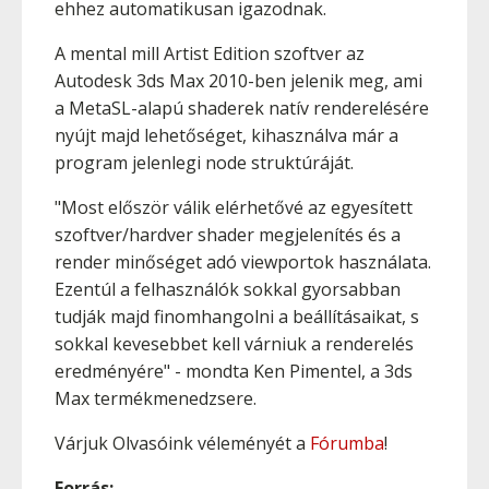
ehhez automatikusan igazodnak.
A mental mill Artist Edition szoftver az
Autodesk 3ds Max 2010-ben jelenik meg, ami
a MetaSL-alapú shaderek natív renderelésére
nyújt majd lehetőséget, kihasználva már a
program jelenlegi node struktúráját.
"Most először válik elérhetővé az egyesített
szoftver/hardver shader megjelenítés és a
render minőséget adó viewportok használata.
Ezentúl a felhasználók sokkal gyorsabban
tudják majd finomhangolni a beállításaikat, s
sokkal kevesebbet kell várniuk a renderelés
eredményére" - mondta Ken Pimentel, a 3ds
Max termékmenedzsere.
Várjuk Olvasóink véleményét a
Fórumba
!
Forrás: