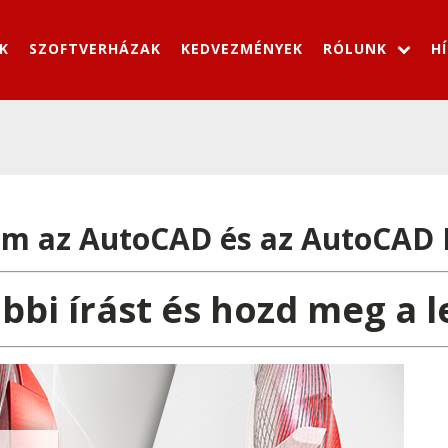
K
SZOFTVERHÁZAK
KEDVEZMÉNYEK
RÓLUNK
H
am az AutoCAD és az AutoCAD 
ábbi írást és hozd meg a 