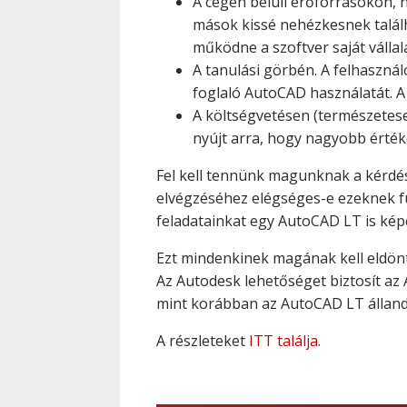
A cégen belüli erőforrásokon, n
mások kissé nehézkesnek találh
működne a szoftver saját vállal
A tanulási görbén. A felhasznál
foglaló AutoCAD használatát. A
A költségvetésen (természetese
nyújt arra, hogy nagyobb érték
Fel kell tennünk magunknak a kérdés
elvégzéséhez elégséges-e ezeknek f
feladatainkat egy AutoCAD LT is kép
Ezt mindenkinek magának kell eldönte
Az Autodesk lehetőséget biztosít az 
mint korábban az AutoCAD LT állandó
A részleteket
ITT találja
.