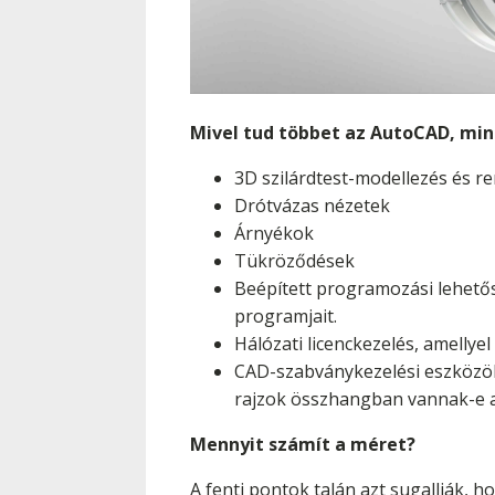
Mivel tud többet az AutoCAD, min
3D szilárdtest-modellezés és re
Drótvázas nézetek
Árnyékok
Tükröződések
Beépített programozási lehetős
programjait.
Hálózati licenckezelés, amellye
CAD-szabványkezelési eszközök,
rajzok összhangban vannak-e a 
Mennyit számít a méret?
A fenti pontok talán azt sugallják, h