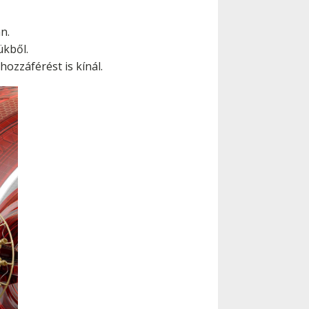
n.
ükből.
ozzáférést is kínál.