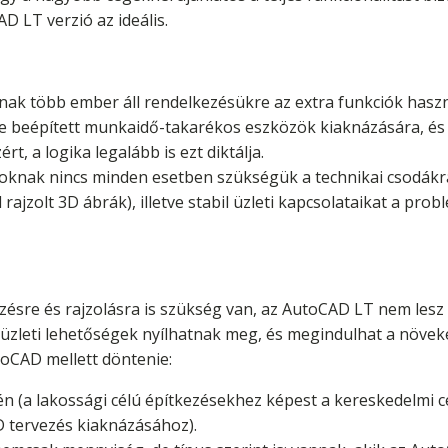
D LT verzió az ideális.
knak több ember áll rendelkezésükre az extra funkciók haszn
 beépített munkaidő-takarékos eszközök kiaknázására, és
, a logika legalább is ezt diktálja.
toknak nincs minden esetben szükségük a technikai csodákra
 rajzolt 3D ábrák), illetve stabil üzleti kapcsolataikat a pr
ezésre és rajzolásra is szükség van, az AutoCAD LT nem les
 üzleti lehetőségek nyílhatnak meg, és megindulhat a növe
oCAD mellett döntenie:
gén (a lakossági célú építkezésekhez képest a kereskedelmi 
D tervezés kiaknázásához).