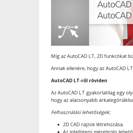
Míg az AutoCAD LT, 2D funkcókat biz
Annak ellenére, hogy az AutoCAD LT 
AutoCAD LT-ről röviden
Az AutoCAD LT gyakorlatilag egy olyan
hogy az alacsonyabb árkategóriákba
Felhasználási lehetőségek:
2D CAD rajzok létrehozása.
Az intelligens méretezés lehető