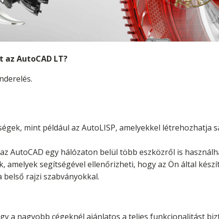
t az AutoCAD LT?
nderelés.
égek, mint például az AutoLISP, amelyekkel létrehozhatja s
l az AutoCAD egy hálózaton belül több eszközről is használh
 amelyek segítségével ellenőrizheti, hogy az Ön által kész
belső rajzi szabványokkal.
ogy a nagyobb cégeknél ajánlatos a teljes funkcionalitást bi