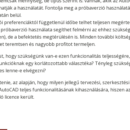
emcsak mennyiség, de típus szerint is: vannak, akik az AutoC
atják a használatát. Fontolja meg a próbaverzió használatá
atán belül.
ói preferenciáktól függetlenül időbe telhet teljesen megért
 próbaverzió használata segíthet felmérni az ehhez szüksége
n), de a befektetés megtérülésén is. Minden további költsé
et teremtsen és nagyobb profitot termeljen.
t, hogy szükségünk van-e ezen funkcionalitás teljességére, 
unkcióknak egy korlátozottabb választéka? Tényleg szüksé
es lenne-e elvégezni?
nie, az alapján, hogy milyen jellegű tervezési, szerkeszté
AutoCAD teljes funkcionalitásának kihasználására, hiszen az 
 licence került.