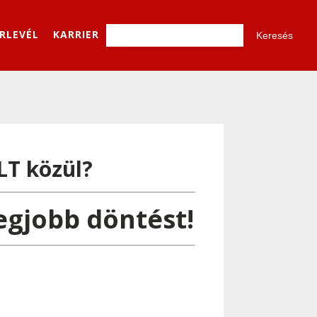
ÍRLEVÉL
KARRIER
LT közül?
legjobb döntést!