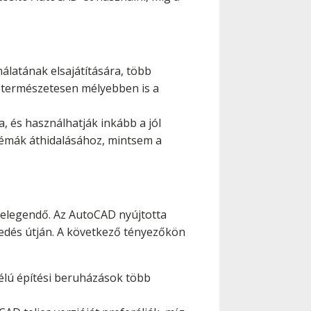
álatának elsajátítására, több
 természetesen mélyebben is a
, és használhatják inkább a jól
oblémák áthidalásához, mintsem a
z elegendő. Az AutoCAD nyújtotta
kedés útján. A következő tényezőkön
célú építési beruházások több