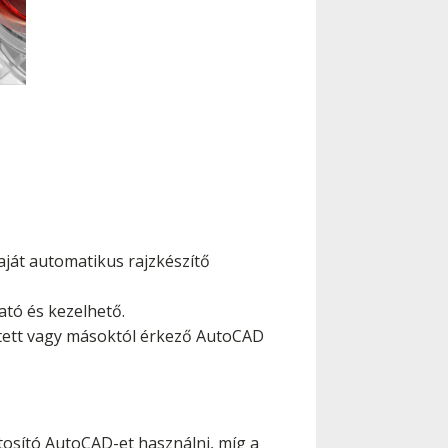
aját automatikus rajzkészítő
ató és kezelhető.
ített vagy másoktól érkező AutoCAD
ztosító AutoCAD-et használni, míg a