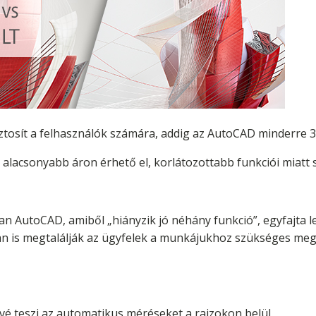
tosít a felhasználók számára, addig az AutoCAD minderre 3
alacsonyabb áron érhető el, korlátozottabb funkciói miatt 
 AutoCAD, amiből „hiányzik jó néhány funkció”, egyfajta lecs
n is megtalálják az ügyfelek a munkájukhoz szükséges meg
vé teszi az automatikus méréseket a rajzokon belül.