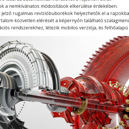
sok a nemkívánatos módosítások elkerülése érdekében.
t jelző rugalmas revízióbuborékok helyezhetők el a rajzokba
tartalom közvetlen elérését a képernyőn található szalagmen
ós rendszerekhez, létezik mobilos verziója, és felhőalapú h