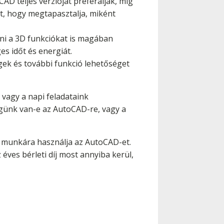
AD teljes verzióját preferálják, míg
t, hogy megtapasztalja, miként
eni a 3D funkciókat is magában
s időt és energiát.
gek és további funkció lehetőséget
vagy a napi feladataink
günk van-e az AutoCAD-re, vagy a
si munkára használja az AutoCAD-et.
éves bérleti díj most annyiba kerül,