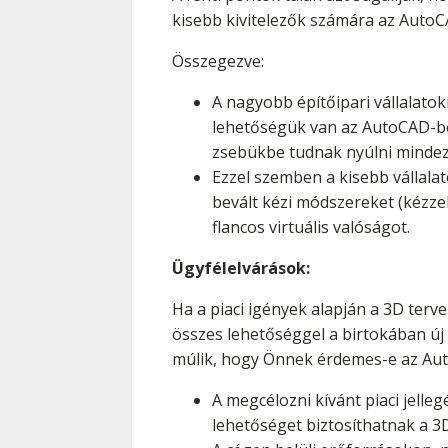
kisebb kivitelezők számára az AutoCA
Összegezve:
A nagyobb építőipari vállalato
lehetőségük van az AutoCAD-be
zsebükbe tudnak nyúlni mindezért
Ezzel szemben a kisebb vállala
bevált kézi módszereket (kézzel
flancos virtuális valóságot.
Ügyfélelvárások:
Ha a piaci igények alapján a 3D terv
összes lehetőséggel a birtokában új
múlik, hogy Önnek érdemes-e az Aut
A megcélozni kívánt piaci jelle
lehetőséget biztosíthatnak a 3