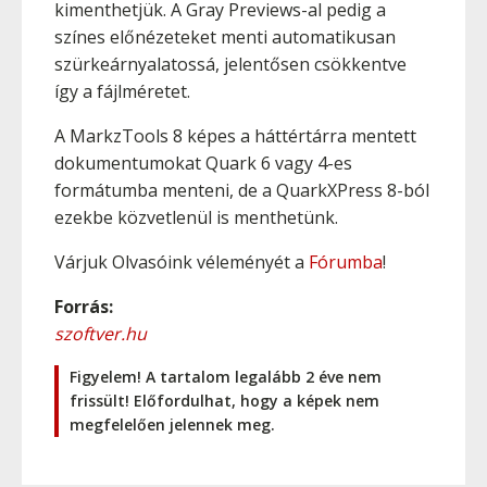
kimenthetjük. A Gray Previews-al pedig a
színes előnézeteket menti automatikusan
szürkeárnyalatossá, jelentősen csökkentve
így a fájlméretet.
A MarkzTools 8 képes a háttértárra mentett
dokumentumokat Quark 6 vagy 4-es
formátumba menteni, de a QuarkXPress 8-ból
ezekbe közvetlenül is menthetünk.
Várjuk Olvasóink véleményét a
Fórumba
!
Forrás:
szoftver.hu
Figyelem! A tartalom legalább 2 éve nem
frissült! Előfordulhat, hogy a képek nem
megfelelően jelennek meg.