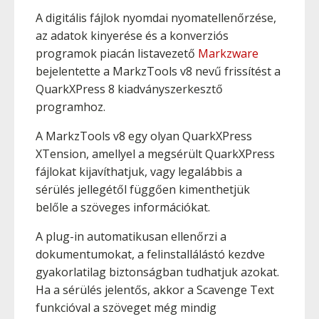
A digitális fájlok nyomdai nyomatellenőrzése,
az adatok kinyerése és a konverziós
programok piacán listavezető
Markzware
bejelentette a MarkzTools v8 nevű frissítést a
QuarkXPress 8 kiadványszerkesztő
programhoz.
A MarkzTools v8 egy olyan QuarkXPress
XTension, amellyel a megsérült QuarkXPress
fájlokat kijavíthatjuk, vagy legalábbis a
sérülés jellegétől függően kimenthetjük
belőle a szöveges információkat.
A plug-in automatikusan ellenőrzi a
dokumentumokat, a felinstallálástó kezdve
gyakorlatilag biztonságban tudhatjuk azokat.
Ha a sérülés jelentős, akkor a Scavenge Text
funkcióval a szöveget még mindig