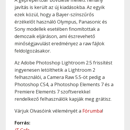
A géprepertoár bővülése mellett néhány
javítás is került az új kiadásokba. Az egyik
ezek közül, hogy a Bayer-színszűrős
érzékelőt használó Olympus, Panasonic és
Sony modellek esetében finomítottak a
demozaik eljáráson, ami észrevehető
minőségjavulást eredményez a raw fájlok
feldolgozásakor.
Az Adobe Photoshop Lightroom 2.5 frissítést
ingyenesen letölthetik a Lightroom 2
felhasználói, a Camera Raw 5.5-öt pedig a
Photoshop CS4, a Photoshop Elements 7 és a
Premiere Elements 7 szoftverekkel
rendelkező felhasználók kapják meg grátisz.
Várjuk Olvasóink véleményét a
Fórumba
!
Forrás: