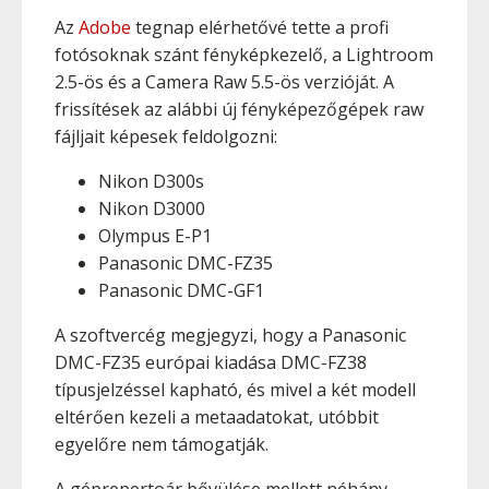
­Az
Adobe
tegnap elérhetővé tette a profi
fotósoknak szánt fényképkezelő, a Lightroom
2.5-ös és a Camera Raw 5.5-ös verzióját. A
frissítések az alábbi új fényképezőgépek raw
fájljait képesek feldolgozni:
Nikon D300s
Nikon D3000
Olympus E-P1
Panasonic DMC-FZ35
Panasonic DMC-GF1
A szoftvercég megjegyzi, hogy a Panasonic
DMC-FZ35 európai kiadása DMC-FZ38
típusjelzéssel kapható, és mivel a két modell
eltérően kezeli a metaadatokat, utóbbit
egyelőre nem támogatják.