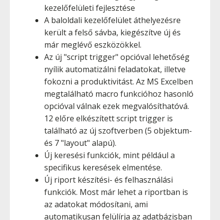
kezelőfelületi fejlesztése
A baloldali kezelőfelület áthelyezésre
került a felső sávba, kiegészítve új és
már meglévő eszközökkel.
Az új "script trigger" opcióval lehetőség
nyílik automatizálni feladatokat, illetve
fokozni a produktivitást. Az MS Excelben
megtalálható macro funkcióhoz hasonló
opcióval válnak ezek megvalósíthatóvá.
12 előre elkészített script trigger is
található az új szoftverben (5 objektum-
és 7 "layout" alapú).
Új keresési funkciók, mint például a
specifikus keresések elmentése.
Új riport készítési- és felhasználási
funkciók. Most már lehet a riportban is
az adatokat módosítani, ami
automatikusan felülírja az adatbázisban