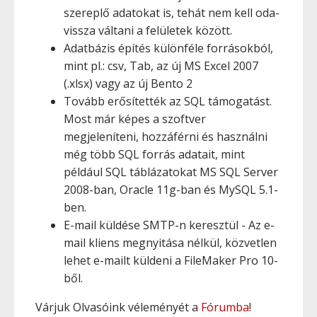
szereplő adatokat is, tehát nem kell oda-
vissza váltani a felületek között.
Adatbázis építés különféle forrásokból,
mint pl.: csv, Tab, az új MS Excel 2007
(.xlsx) vagy az új Bento 2
Tovább erősítették az SQL támogatást.
Most már képes a szoftver
megjeleníteni, hozzáférni és használni
még több SQL forrás adatait, mint
például SQL táblázatokat MS SQL Server
2008-ban, Oracle 11g-ban és MySQL 5.1-
ben.
E-mail küldése SMTP-n keresztül - Az e-
mail kliens megnyitása nélkül, közvetlen
lehet e-mailt küldeni a FileMaker Pro 10-
ből.
Várjuk Olvasóink véleményét a
Fórumba
!