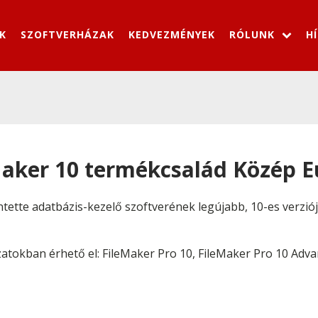
K
SZOFTVERHÁZAK
KEDVEZMÉNYEK
RÓLUNK
H
Maker 10 termékcsalád Közép E
ntette adatbázis-kezelő szoftverének legújabb, 10-es verzió
atokban érhető el: FileMaker Pro 10, FileMaker Pro 10 Adva