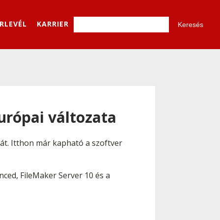
ÍRLEVÉL
KARRIER
urópai változata
ját. Itthon már kapható a szoftver
nced, FileMaker Server 10 és a