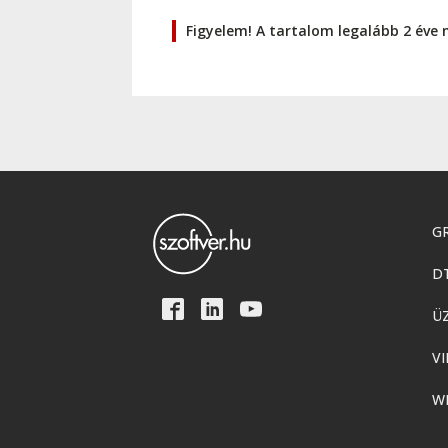
Figyelem! A tartalom legalább 2 éve 
GR
D
Ü
VI
W