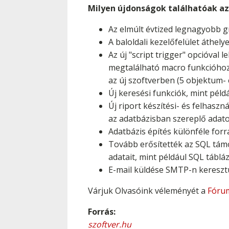
Milyen újdonságok találhatóak az
Az elmúlt évtized legnagyobb gra
A baloldali kezelőfelület áthel
Az új "script trigger" opcióval 
megtalálható macro funkcióhoz h
az új szoftverben (5 objektum- é
Új keresési funkciók, mint péld
Új riport készítési- és felhasz
az adatbázisban szereplő adatoka
Adatbázis építés különféle forrá
Tovább erősítették az SQL támo
adatait, mint például SQL tábl
E-mail küldése SMTP-n keresztül
Várjuk Olvasóink véleményét a
Fóru
Forrás:
szoftver.hu