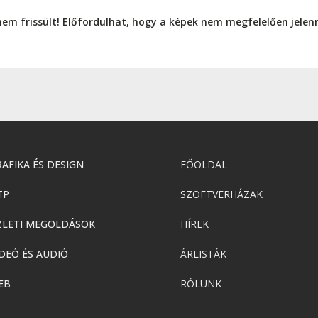
nem frissült! Előfordulhat, hogy a képek nem megfelelően jele
AFIKA ÉS DESIGN
FŐOLDAL
TP
SZOFTVERHÁZAK
ZLETI MEGOLDÁSOK
HÍREK
DEÓ ÉS AUDIÓ
ÁRLISTÁK
EB
RÓLUNK