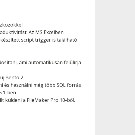
szközökkel.
produktivitást. Az MS Excelben
szített script trigger is található
dosítani, ami automatikusan felülírja
 új Bento 2
ni és használni még több SQL forrás
5.1-ben.
lt küldeni a FileMaker Pro 10-ből.