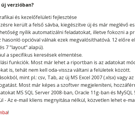
 új verzióban?
fikai és kezelőfelületi fejlesztése
yezésre került a felső sávba, kiegészítve új és már meglévő e
lehetőség nyílik automatizálni feladatokat, illetve fokozni a 
asonló opcióval válnak ezek megvalósíthatóvá. 12 előre elké
s 7 "layout" alapú).
ául a specifikus keresések elmentése.
nálási funkciók. Most már lehet a riportban is az adatokat mó
t is, tehát nem kell oda-vissza váltani a felületek között.
sokból, mint pl.: csv, Tab, az új MS Excel 2007 (.xlsx) vagy az
gatást. Most már képes a szoftver megjeleníteni, hozzáfér
ázatokat MS SQL Server 2008-ban, Oracle 11g-ban és MySQL 
 - Az e-mail kliens megnyitása nélkül, közvetlen lehet e-mai
mba
!