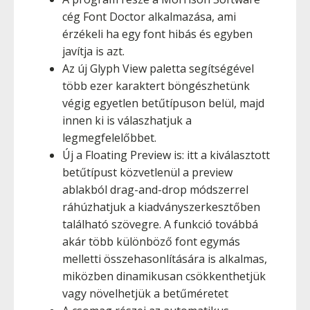
cég Font Doctor alkalmazása, ami
érzékeli ha egy font hibás és egyben
javítja is azt.
Az új Glyph View paletta segítségével
több ezer karaktert böngészhetünk
végig egyetlen betűtípuson belül, majd
innen ki is válaszhatjuk a
legmegfelelőbbet.
Új a Floating Preview is: itt a kiválasztott
betűtípust közvetlenül a preview
ablakból drag-and-drop módszerrel
ráhúzhatjuk a kiadványszerkesztőben
található szövegre. A funkció továbbá
akár több különböző font egymás
melletti összehasonlítására is alkalmas,
miközben dinamikusan csökkenthetjük
vagy növelhetjük a betűméretet