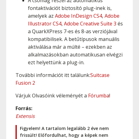
A csomag részei az automatikus
fontaktivációt biztosító plug-inek is,
amelyek az
Adobe InDesign CS4
,
Adobe
Illustrator CS4
,
Adobe Creative Suite 3
és
a QuarkXPress 7-es és 8-as verziójával
kompatibilisek. A betűtípusok manuális
aktiválása már a múlté – ezekben az
alkalmazásokban automatikusan elvégzi
ezt helyettünk a plug-in.
További információt itt találunk:
Suitcase
Fusion 2
Várjuk Olvasóink véleményét a
Fórumba
!
Forrás:
Extensis
Figyelem! A tartalom legalább 2 éve nem
frissült! Előfordulhat, hogy a képek nem