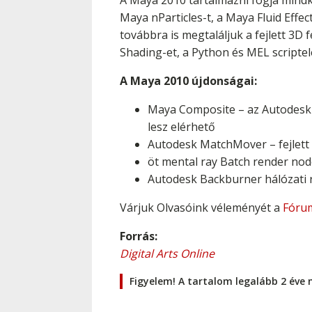
A Maya 2010 tartalmazni fogja mindk
Maya nParticles-t, a Maya Fluid Effec
továbbra is megtaláljuk a fejlett 3D
Shading-et, a Python és MEL scriptel
A Maya 2010 újdonságai:
Maya Composite – az Autodesk T
lesz elérhető
Autodesk MatchMover – fejlett
öt mental ray Batch render no
Autodesk Backburner hálózati
Várjuk Olvasóink véleményét a
Fóru
Forrás:
Digital Arts Online
Figyelem! A tartalom legalább 2 éve 