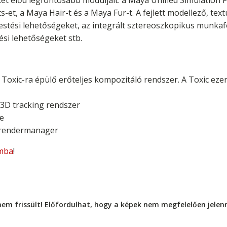
ét előd legfontosabb moduljait: a Maya Unified Simulation 
ts-et, a Maya Hair-t és a Maya Fur-t. A fejlett modellező, te
 festési lehetőségeket, az integrált sztereoszkopikus munk
ési lehetőségeket stb.
oxic-ra épülő erőteljes kompozitáló rendszer. A Toxic eze
 3D tracking rendszer
de
 rendermanager
mba
!
nem frissült! Előfordulhat, hogy a képek nem megfelelően jele