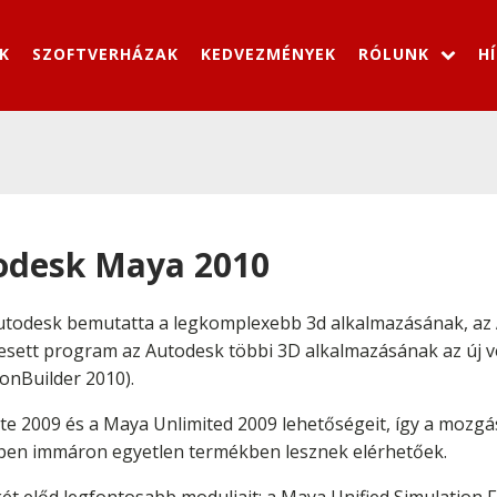
K
SZOFTVERHÁZAK
KEDVEZMÉNYEK
RÓLUNK
H
odesk Maya 2010
Autodesk bemutatta a legkomplexebb 3d alkalmazásának, az
átesett program az Autodesk többi 3D alkalmazásának az új v
onBuilder 2010).
e 2009 és a Maya Unlimited 2009 lehetőségeit, így a mozgá
kben immáron egyetlen termékben lesznek elérhetőek.