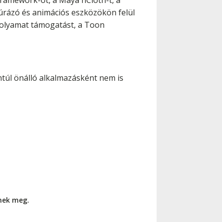
Framework-öt, a Maya nCloth-t, a
xtúrázó és animációs eszközökön felül
afolyamat támogatást, a Toon
ntúl önálló alkalmazásként nem is
nnek meg.