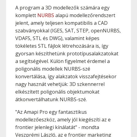
A program a 3D modellezők számára egy
komplett
NURBS
alapú modellezőrendszert
jelent, amely teljesen kompatibilis a CAD
szabványokkal (IGES, SAT, STEP, openNURBS,
VDAFS, STL és DWG), valamint képes
tökéletes STL fájlok létrehozására is, így
gyorsan készíthetünk prototípusalakzatokat
a segítségével. Külön figyelmet érdemel a
poligonális modellek NURBS-szé
konvertálása, így alakzatok visszafejtésekor
nagy hasznát vehetjük: 3D szkennerrel
elkészített poligonális objektumokat
átkonvertálhatunk NURBS-szé.
"Az Amapi Pro egy fantasztikus
modellezőeszköz, amely jól kiegészíti az e
frontier jelenlegi kínálatát" - mondta
Veszprémi László, az e frontier marketing